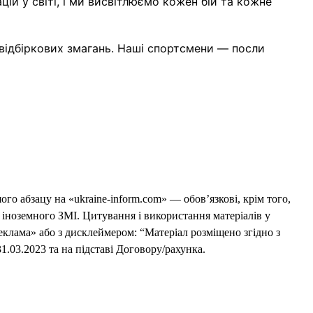
ій у світі, і ми висвітлюємо кожен бій та кожне
и відбіркових змагань. Наші спортсмени — посли
го абзацу на «ukraine-inform.com» — обов’язкові, крім того,
 іноземного ЗМІ. Цитування і використання матеріалів у
еклама» або з дисклеймером: “Матеріал розміщено згідно з
1.03.2023 та на підставі Договору/рахунка.