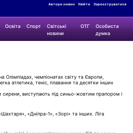
Автори новин
Увійти
Зареєструватися
Освіта
Спорт
Світські
ОТГ
Особиста
новини
думка
а Олімпіадах, чемпіонатах світу та Європи,
егка атлетика, теніс, плавання та десятки інших
уки сирени, виступають під синьо-жовтим прапором і
Шахтаря», «Дніпра-1», «Зорі» та інших. Ліга