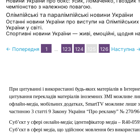
Новини України про бокс: Усик, Ломаченко, Гвоздик т
чемпіонство з належною повагою.
Олімпійські та паралімпійські новини України
Останні новини України про виступи на Олімпійських 
України у світі.
Спортивні новини України — живі, емоційні, щодня на
← Попередня
1
123
124
125
126
Наступна 
…
При цитуванні і використанні будь-яких матеріалів в Інтерн
цитування перекладів матеріалів іноземних ЗМІ можливе лише
офлайн-медіа, мобільних додатках, SmartTV можливе лише з 
частиною 3 статті 9 Закону України “Про рекламу” № 270/96-
Суб’єкт у сфері онлайн-медіа; ідентифікатор медіа – R40-059
Суб’єкт в сфері медіа, що здійснює мовлення без використан