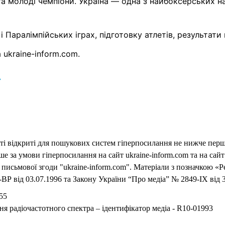
а молоді чемпіони. Україна — одна з найбоксерських нац
і Паралімпійських іграх, підготовку атлетів, результат
 ukraine-inform.com.
→
еті відкриті для пошукових систем гіперпосилання не нижче першо
 за умови гіперпосилання на сайт ukraine-inform.com та на сайт
письмової згоди "ukraine-inform.com". Матеріали з позначкою «Р
ВР від 03.07.1996 та Закону України “Про медіа” № 2849-IX від 3
55
ня радіочастотного спектра – ідентифікатор медіа - R10-01993