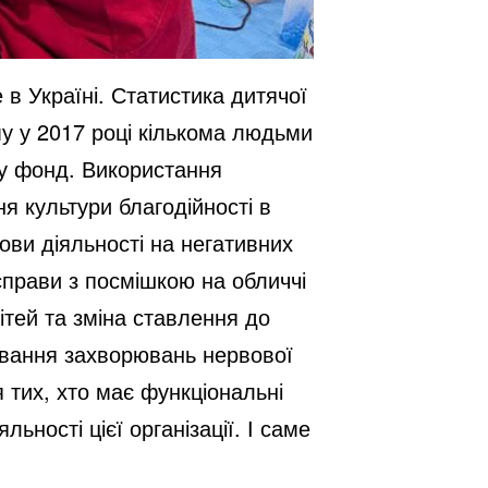
в Україні. Статистика дитячої
у у 2017 році кількома людьми
 у фонд. Використання
я культури благодійності в
дови діяльності на негативних
 справи з посмішкою на обличчі
ітей та зміна ставлення до
кування захворювань нервової
я тих, хто має функціональні
ьності цієї організації. І саме