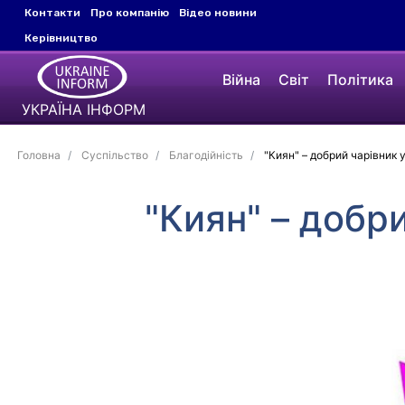
Контакти
Про компанію
Відео новини
Керівництво
Війна
Світ
Політика
УКРАЇНА ІНФОРМ
Головна
Суспільство
Благодійність
"Киян" – добрий чарівник 
"Киян" – добр