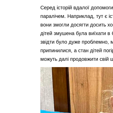
Серед історій вдалої допомог
паралічем. Наприклад, тут є і
вони змогли досягти досить хо
дітей змушена була виїхати в 
звідти було дуже проблемно, м
припинилися, а стан дітей погі
можуть далі продовжити свій 