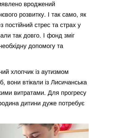
виявлено вроджений
вого розвитку. І так само, як
з постійний стрес та страх у
ли так довго. І фонд зміг
 необхідну допомогу та
чний хлопчик із аутизмом
б, вони втікали із Лисичанська
акими витратами. Для прогресу
 родина дитини дуже потребує