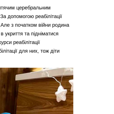
дитячим церебральним
 За допомогою реабілітації
 Але з початком війни родина
в укриття та підніматися
урси реабілітації
літації для них, тож діти