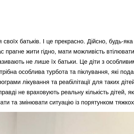
воїх батьків. І це прекрасно. Дійсно, будь-яка
 нас прагне жити гідно, мати можливість втілювати
азивають не лише їх батьки. Це діти з особлив
потрібна особлива турбота та піклування, які по
рограми лікування та реабілітації для таких діте
правді не враховують реальну кількість дітей, я
ати та змінювати ситуацію із порятунком тяжкох