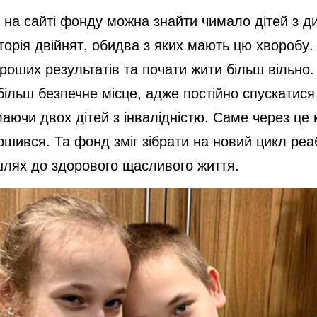
и на сайті фонду можна знайти чимало дітей з 
сторія двійнят, обидва з яких мають цю хворобу.
роших результатів та почати жити більш вільно.
більш безпечне місце, адже постійно спускатися 
аючи двох дітей з інвалідністю. Саме через це к
ршився. Та фонд зміг зібрати на новий цикл реабі
шлях до здорового щасливого життя.