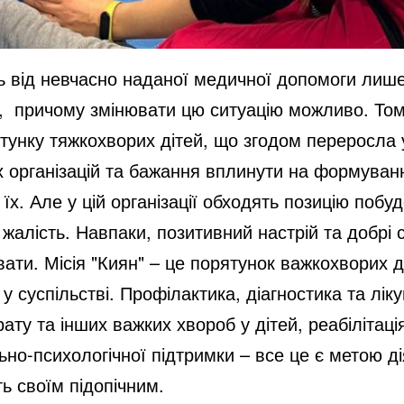
 від невчасно наданої медичної допомоги лише 
,
причому змінювати цю ситуацію можливо. Том
тунку тяжкохворих дітей, що згодом переросла
 організацій та бажання вплинути на формуванн
 їх. Але у цій організації обходять позицію побу
 жалість. Навпаки, позитивний настрій та добрі
вати. Місія "Киян" – це порятунок важкохворих д
у суспільстві. Профілактика, діагностика та лі
ту та інших важких хвороб у дітей, реабілітаці
о-психологічної підтримки – все це є метою діял
ь своїм підопічним.