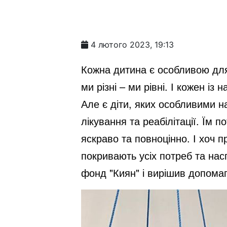
4 лютого 2023, 19:13
Кожна дитина є особливою для с
ми різні – ми рівні. І кожен із
Але є діти, яких особливими н
лікування та реабілітації. Їм 
яскраво та повноцінно. І хоч п
покривають усіх потреб та нас
фонд "Киян" і вирішив допомаг