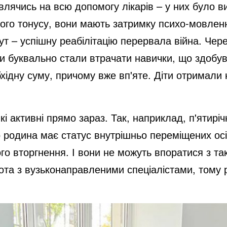
лячись на всю допомогу лікарів – у них було 
ого тонусу, вони мають затримку психо-мовленнє
тут – успішну реабілітацію перервала війна. Чере
ни буквально стали втрачати навички, що здобува
обхідну суму, причому вже вп'яте. Діти отримали
які активні прямо зараз. Так, наприклад, п'ятирі
го родина має статус внутрішньо переміщених осі
го вторгнення. І вони не можуть впоратися з т
бота з вузьконаправленими спеціалістами, тому