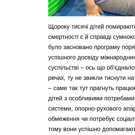
Щороку тисячі дітей помирають
смертності є й справді сумною
було засновано програму поря
успішного досвіду міжнародних
суспільстві – ось що об'єднало
речах, ту не звикли тиснути на
– саме так тут прагнуть працю
дітей з особливими потребами 
системи, опорно-рухового апара
обмеження чи потребує соціальн
тому вони успішно допомагают