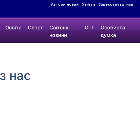
Автори новин
Увійти
Зареєструватися
Освіта
Спорт
Світські
ОТГ
Особиста
новини
думка
з нас