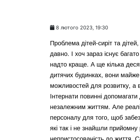
8 лютого 2023, 19:30
Проблема дітей-сиріт та дітей,
давно. І хоч зараз існує багато
надто краще. А ще кілька десят
дитячих будинках, вони майже
можливостей для розвитку, а ві
Інтернати повинні допомагати 
незалежним життям. Але реалії
персоналу для того, щоб забезп
які так і не знайшли прийомну 
непристосованість до життя. Са