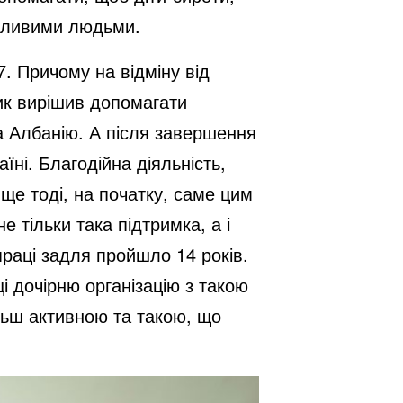
асливими людьми.
7. Причому на відміну від
ник вирішив допомагати
а Албанію. А після завершення
їні. Благодійна діяльність,
 ще тоді, на початку, саме цим
е тільки така підтримка, а і
праці задля пройшло 14 років.
і дочірню організацію з такою
ільш активною та такою, що