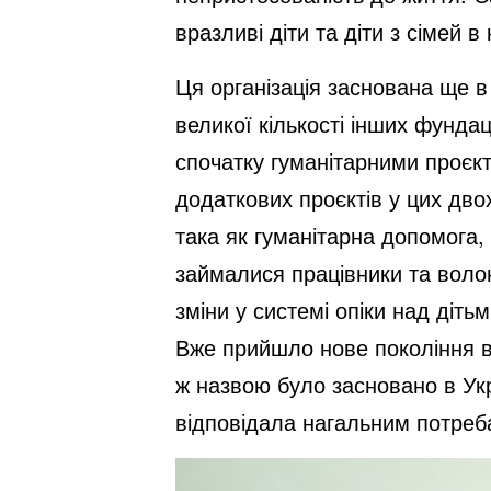
вразливі діти та діти з сімей
Ця організація заснована ще в 
великої кількості інших фунда
спочатку гуманітарними проєкт
додаткових проєктів у цих двох
така як гуманітарна допомога,
займалися працівники та волон
зміни у системі опіки над діть
Вже прийшло нове покоління во
ж назвою було засновано в Укр
відповідала нагальним потреб