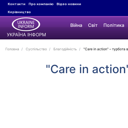
Контакти
Про компанію
Відео новини
Керівництво
Війна
Світ
Політика
УКРАЇНА ІНФОРМ
Головна
Суспільство
Благодійність
"Care in action" – турбота в
"Care in action