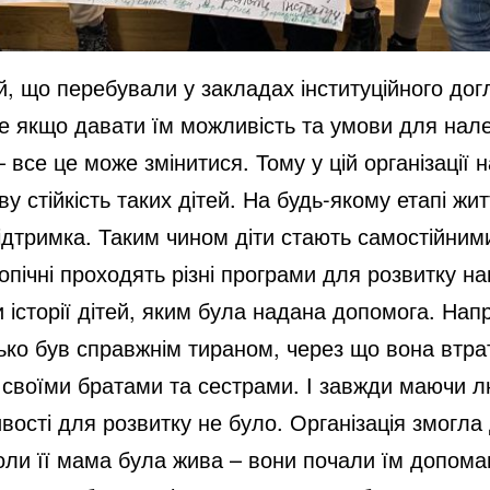
, що перебували у закладах інституційного дог
Але якщо давати їм можливість та умови для нале
 все це може змінитися. Тому у цій організації
 стійкість таких дітей. На будь-якому етапі ж
ідтримка. Таким чином діти стають самостійним
пічні проходять різні програми для розвитку нав
и історії дітей, яким була надана допомога. Нап
ько був справжнім тираном, через що вона втрат
і своїми братами та сестрами. І завжди маючи л
ості для розвитку не було. Організація змогла д
оли її мама була жива – вони почали їм допома