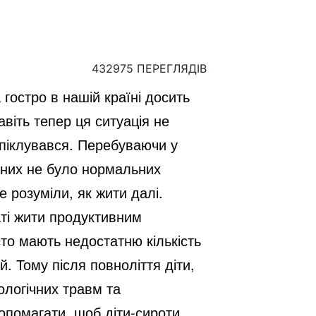
432975 ПЕРЕГЛЯДІВ
 гостро в нашій країні досить
навіть тепер ця ситуація не
е піклувався. Перебуваючи у
 них не було нормальних
е розуміли, як жити далі.
аті жити продуктивним
то мають недостатню кількість
. Тому після повноліття діти,
ологічних травм та
допомагати, щоб діти-сироти,