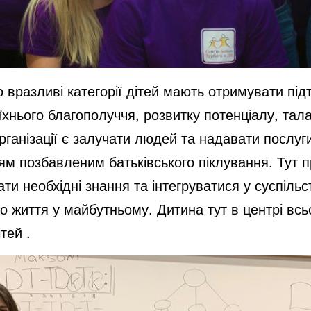
що вразливі категорії дітей мають отримувати пі
хнього благополуччя, розвитку потенціалу, тала
 організації є залучати людей та надавати посл
ям позбавленим батьківського піклування. Тут 
ти необхідні знання та інтегруватися у суспіль
 життя у майбутньому. Дитина тут в центрі всь
ітей .