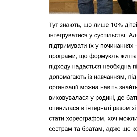
Тут знають, що лише 10% дітей
інтегруватися у суспільстві. 
підтримувати їх у починаннях –
програми, що формують життєву
підходу надається необхідна п
допомагають із навчанням, підо
організації можна навіть знайт
виховувалася у родині, де бат
опинилася в інтернаті разом з
стати хореографом, хоч можлив
сестрам та братам, адже ще к