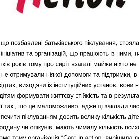
 що позбавлені батьківського піклування, стояла
 ініціатив та організацій, що працюють із ними, 
ків років тому про сиріт взагалі майже ніхто н
 не отримували ніякої допомоги та підтримки, в
дтак, виходячи із інституційних установ, вони н
дітям формувати життєву стійкість та в результ
 такі, що це маломожливо, адже ці заклади час
ечити піклуванням досить велику кількість дітей
родину чи опікунів, мають чималу кількість псих
ме тому організація "Care in action" вирішила 