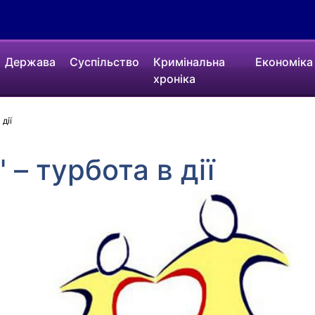
Держава
Суспільство
Кримінальна
Економіка
хроніка
 дії
" – турбота в дії