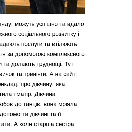
ляду, можуть успішно та вдало
жного соціального розвитку і
 надають послуги та втілюють
иття за допомогою комплексного
и та долають труднощі. Тут
ичок та тренінги. А на сайті
риклад, про дівчину, яка
ила і матір. Дівчина
юбов до танців, вона мріяла
опомогти дівчині та її
гати. А коли старша сестра