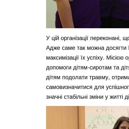
У цій організації переконані, 
Адже саме так можна досягти ї
максимізації їх успіху. Місією
допомоги дітям-сиротам та діт
дітям подолати травму, отрима
самовизначитися для успішного
значні стабільні зміни у житті д