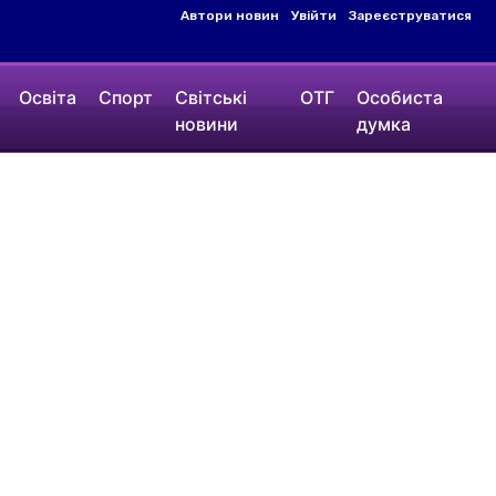
Автори новин
Увійти
Зареєструватися
Освіта
Спорт
Світські
ОТГ
Особиста
новини
думка