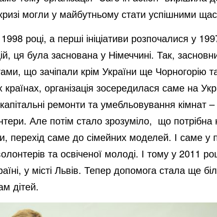
 в кризі могли у майбутньому стати успішними щ
1998 році, а перші ініціативи розпочалися у 199
цій, ця була заснована у Німеччині. Так, заснов
ами, що зачіпали крім України ще Чорногорію т
 країнах, організація зосередилася саме на Укра
 капітальні ремонти та умебльовування кімнат –
тери. Але потім стало зрозуміло,
що потрібна н
ми, перехід саме до сімейних моделей. І саме у 
лонтерів та освіченої молоді. І тому у 2011 роц
аїні, у місті Львів. Тепер допомога стала ще б
ам дітей.