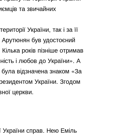
иємців та звичайних
иторії України, так і за її
ь Арутюнян був удостоєний
 Кілька років пізніше отримав
ість і любов до України». А
и була відзначена знаком «За
президентом України. Згодом
вної церкви.
 України справ. Нею Еміль