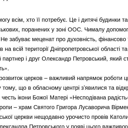
у всім, хто її потребує. Це і дитячі будинки та і
ськових, поранених у зоні ООС. Чималу допомогу
 Не забуває меценат про духовність, фінансово
 на всій території Дніпропетровської області та
 партнер і друг Олександр Петровський, який с
ть».
 розвиток церков – важливий напрямок роботи ц
у тому, що в обласному центрі з’явилися та від
 честь ікони Божої Матері «Несподівана радість
вропи – храм Святого Григора Лусаворича Вірме
ської церкви нещодавно урочисто провів Католик
ександра Петровського у появі цього важливого