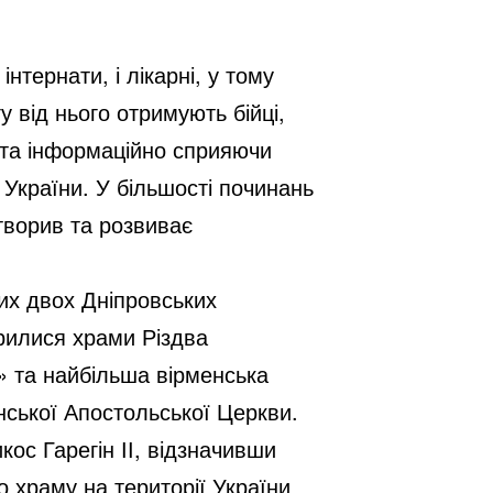
нтернати, і лікарні, у тому
 від нього отримують бійці,
 та інформаційно сприяючи
 України. У більшості починань
творив та розвиває
их двох Дніпровських
крилися храми Різдва
» та найбільша вірменська
нської Апостольської Церкви.
ос Гарегін ІІ, відзначивши
 храму на території України