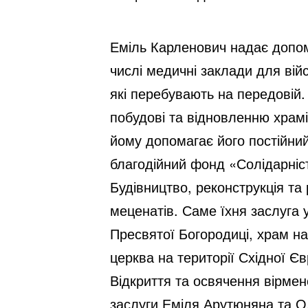
Еміль Карленович надає допомог
числі медичні заклади для вій
які перебувають на передовій.
побудові та відновленню храмів
йому допомагає його постійний
благодійний фонд «Солідарніс
Будівництво, реконструкція та
меценатів. Саме їхня заслуга 
Пресвятої Богородиці, храм на
церква на території Східної Є
Відкриття та освячення вірмен
заслуги Еміля Арутюняна та Ол