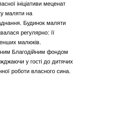
асної ініціативи меценат
ку маляти на
ладнання. Будинок маляти
авалася регулярно: її
менших малюків.
одним Благодійним фондом
жджаючи у гості до дитячих
нної роботи власного сина.