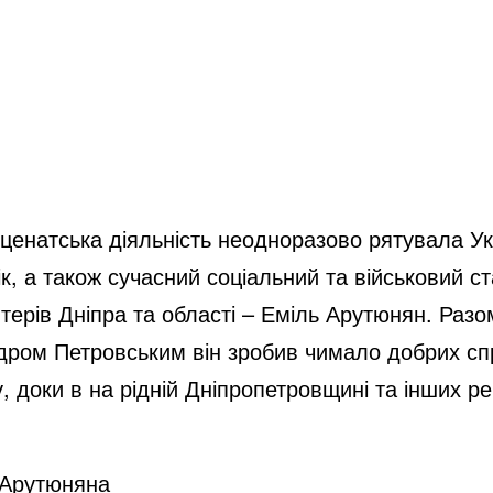
ценатська діяльність неодноразово рятувала Ук
, а також сучасний соціальний та військовий ст
терів Дніпра та області – Еміль Арутюнян. Разом
ром Петровським він зробив чимало добрих спра
 доки в на рідній Дніпропетровщині та інших рег
 Арутюняна