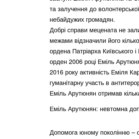
та залучення до волонтерської
небайдужих громадян.
Добрі справи мецената не зали
межами відзначили його кільк
ордена Патріарха Київського і 
орден 2006 році Еміль Арутюня
2016 року активність Еміля Ка
гуманітарну участь в антитеро
Еміль Арутюнян отримав кільк
Еміль Арутюнян: невтомна доп
Допомога юному поколінню – о