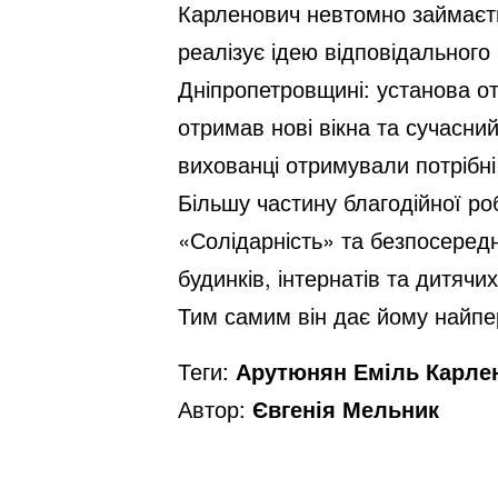
Карленович невтомно займаєтьс
реалізує ідею відповідального
Дніпропетровщині: установа о
отримав нові вікна та сучасний
вихованці отримували потрібн
Більшу частину благодійної р
«Солідарність» та безпосередн
будинків, інтернатів та дитяч
Тим самим він дає йому найпе
Теги:
Арутюнян Еміль Карле
Автор:
Євгенія Мельник