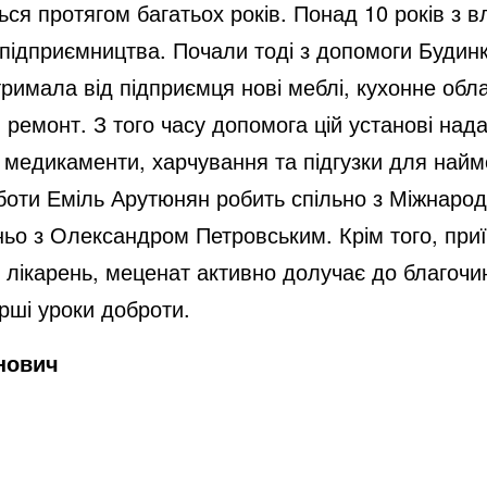
я протягом багатьох років. Понад 10 років з вл
 підприємництва. Почали тоді з допомоги Будин
тримала від підприємця нові меблі, кухонне об
 ремонт. З того часу допомога цій установі над
і медикаменти, харчування та підгузки для най
оботи Еміль Арутюнян робить спільно з Міжнар
ьо з Олександром Петровським. Крім того, приї
их лікарень, меценат активно долучає до благочи
рші уроки доброти.
нович