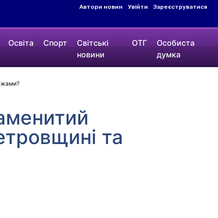
Автори новин
Увійти
Зареєструватися
Освіта
Спорт
Світські
ОТГ
Особиста
новини
думка
межами?
наменитий
етровщині та