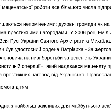
 меценатської роботи все більшого числа підпр
шаються непоміченими: духовні громади як на тер
ома престижними нагородами. У 2006 році Еміл
Всія Русі-України Святого Архістратига Михаїла.
н був удостоєний ордена Патріарха «За жертовн
рленовича на ниві боротьби за цілісність Україн
ристичній операції», який надавався меценату 
а престижних нагород від Української Правосла
омога дітям
дна з найбільш важливих для майбутнього всієї