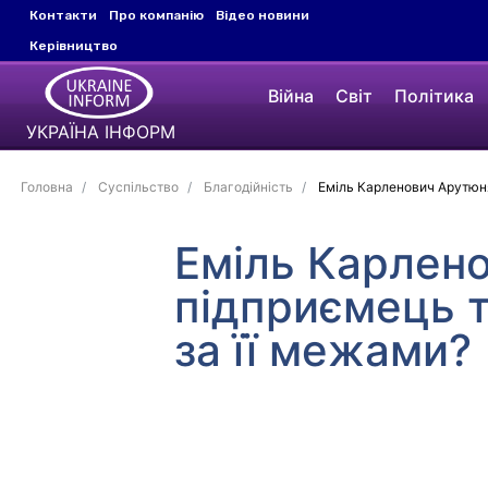
Контакти
Про компанію
Відео новини
Керівництво
Війна
Світ
Політика
УКРАЇНА ІНФОРМ
Головна
Суспільство
Благодійність
Еміль Карленович Арутюня
Еміль Карлен
підприємець т
за її межами?