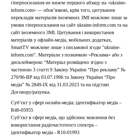
гіперпосилання не нижче першого абзацу на «ukraine-
inform.com» — обов’язкові, крім того, цитування
перекладів матеріалів іноземних ЗМІ можливе лише за
умови гіперпосилання на сайт ukraine-inform.com та на
сайт іноземного ЗМІ. Цитування і використання
матеріалів у офлайн-медіа, мобільних додатках,
SmartTV можливе лише з письмової згоди "ukraine-
inform.com". Матеріали з позначкою «Реклама» або з
дисклеймером: “Матеріал розміщено згідно з
частиною 3 статті 9 Закону України “Про рекламу” №
270/96-ВР від 03.07.1996 та Закону України “Про
медіа” № 2849-IX від 31.03.2023 та на підставі
Договору/рахунка.
Суб’єкт у сфері онлайн-медіа; ідентифікатор медіа –
R40-05955
Суб’єкт в сфері медіа, що здійснює мовлення без
використання радіочастотного спектра –
ідентифікатор медіа - R10-01993