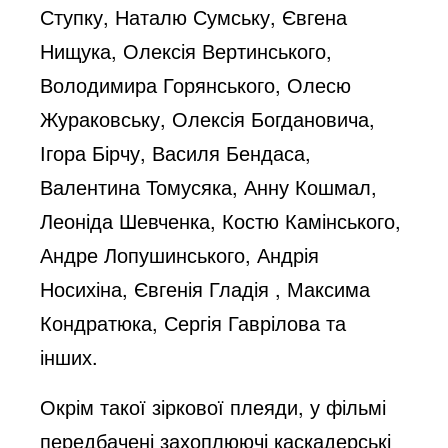
Ступку, Наталю Сумську, Євгена
Нищука, Олексія Вертинського,
Володимира Горянського, Олесю
Жураковську, Олексія Богдановича,
Ігора Бірчу, Василя Бендаса,
Валентина Томусяка, Анну Кошмал,
Леоніда Шевченка, Костю Камінського,
Андре Лопушинського, Андрія
Носихіна, Євгенія Гладія , Максима
Кондратюка, Сергія Гаврілова та
інших.
Окрім такої зіркової плеяди, у фільмі
передбачені захоплюючі каскадерські