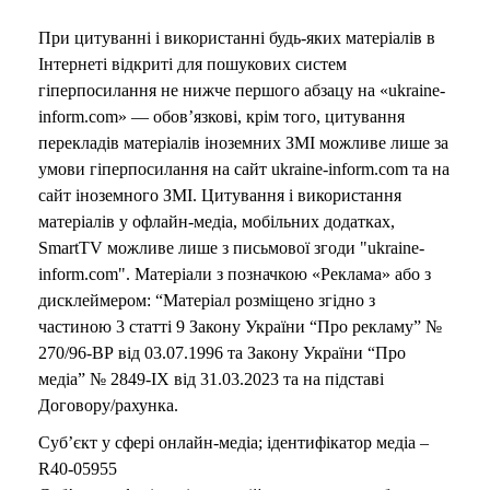
При цитуванні і використанні будь-яких матеріалів в
Інтернеті відкриті для пошукових систем
гіперпосилання не нижче першого абзацу на «ukraine-
inform.com» — обов’язкові, крім того, цитування
перекладів матеріалів іноземних ЗМІ можливе лише за
умови гіперпосилання на сайт ukraine-inform.com та на
сайт іноземного ЗМІ. Цитування і використання
матеріалів у офлайн-медіа, мобільних додатках,
SmartTV можливе лише з письмової згоди "ukraine-
inform.com". Матеріали з позначкою «Реклама» або з
дисклеймером: “Матеріал розміщено згідно з
частиною 3 статті 9 Закону України “Про рекламу” №
270/96-ВР від 03.07.1996 та Закону України “Про
медіа” № 2849-IX від 31.03.2023 та на підставі
Договору/рахунка.
Суб’єкт у сфері онлайн-медіа; ідентифікатор медіа –
R40-05955