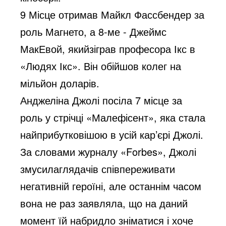
9 Місце отримав Майкл Фассбендер за
роль Магнето, а 8-ме - Джеймс
МакЕвой, якийзіграв професора Ікс в
«Людях Ікс». Він обійшов колег на
мільйон доларів.
Анджеліна Джолі посіла 7 місце за
роль у стрічці «Малефісент», яка стала
найприбутковішою в усій кар’єрі Джолі.
За словами журналу «Forbes», Джолі
змусилаглядачів співпереживати
негативній героїні, але останнім часом
вона не раз заявляла, що на даний
момент їй набридло зніматися і хоче