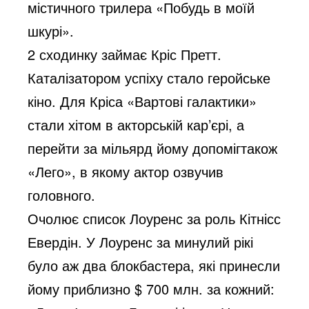
містичного трилера «Побудь в моїй
шкурі».
2 сходинку займає Кріс Претт.
Каталізатором успіху стало геройське
кіно. Для Кріса «Вартові галактики»
стали хітом в акторській кар’єрі, а
перейти за мільярд йому допомігтакож
«Лего», в якому актор озвучив
головного.
Очолює список Лоуренс за роль Кітнісс
Евердін. У Лоуренс за минулий рікі
було аж два блокбастера, які принесли
йому приблизно $ 700 млн. за кожний: