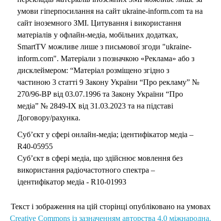
умови гіперпосилання на сайт ukraine-inform.com та на
сайт іноземного ЗМІ. Цитування і використання
матеріалів у офлайн-медіа, мобільних додатках,
SmartTV можливе лише з письмової згоди "ukraine-
inform.com". Матеріали з позначкою «Реклама» або з
дисклеймером: “Матеріал розміщено згідно з
частиною 3 статті 9 Закону України “Про рекламу” №
270/96-ВР від 03.07.1996 та Закону України “Про
медіа” № 2849-IX від 31.03.2023 та на підставі
Договору/рахунка.
Суб’єкт у сфері онлайн-медіа; ідентифікатор медіа –
R40-05955
Суб’єкт в сфері медіа, що здійснює мовлення без
використання радіочастотного спектра –
ідентифікатор медіа - R10-01993
Текст і зображення на цій сторінці опубліковано на умовах
Creative Commons із зазначенням авторства 4.0 міжнародна.