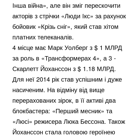
Інша війна», але він зміг перескочити
акторів з стрічки «Люди Ікс» за рахунок
бойовик «Крізь сніг», який став хітом
платних телеканалів.
4 місце має Марк Уолберг з $ 1 МЛРД
за роль в «Трансформерах 4», а 3 -
Скарлетт Йоханссон з $ 1.18 МЛРД.
Для неї 2014 рік став успішним і дуже
насиченим. На відміну від вище
перерахованих зірок, в її активі два
блокбастера: «Перший месник» та
«Люсі» режисера Люка Бессона. Також
Йоханссон стала головою героїнею