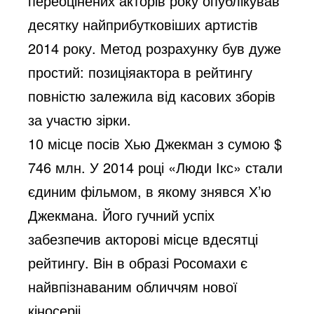
переоцінених акторів року опублікував
десятку найприбутковіших артистів
2014 року. Метод розрахунку був дуже
простий: позиціяактора в рейтингу
повністю залежила від касових зборів
за участю зірки.
10 місце посів Хью Джекман з сумою $
746 млн. У 2014 році «Люди Ікс» стали
єдиним фільмом, в якому знявся Х’ю
Джекмана. Його гучний успіх
забезпечив акторові місце вдесятці
рейтингу. Він в образі Росомахи є
найвпізнаваним обличчям нової
кіносеріі.