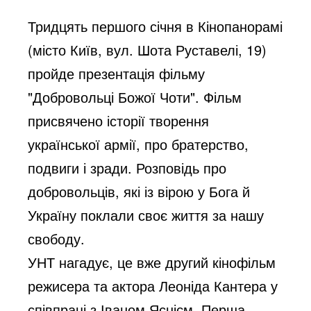
Тридцять першого січня в Кінопанорамі
(місто Київ, вул. Шота Руставелі, 19)
пройде презентація фільму
"Добровольці Божої Чоти". Фільм
присвячено історії творення
української армії, про братерство,
подвиги і зради. Розповідь про
добровольців, які із вірою у Бога й
Україну поклали своє життя за нашу
свободу.
УНТ нагадує, це вже другий кінофільм
режисера та актора Леоніда Кантера у
співпраці з Іваном Яснієм. Перша