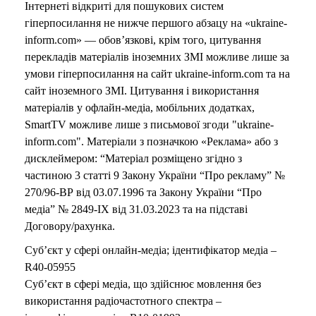
Інтернеті відкриті для пошукових систем
гіперпосилання не нижче першого абзацу на «ukraine-
inform.com» — обов’язкові, крім того, цитування
перекладів матеріалів іноземних ЗМІ можливе лише за
умови гіперпосилання на сайт ukraine-inform.com та на
сайт іноземного ЗМІ. Цитування і використання
матеріалів у офлайн-медіа, мобільних додатках,
SmartTV можливе лише з письмової згоди "ukraine-
inform.com". Матеріали з позначкою «Реклама» або з
дисклеймером: “Матеріал розміщено згідно з
частиною 3 статті 9 Закону України “Про рекламу” №
270/96-ВР від 03.07.1996 та Закону України “Про
медіа” № 2849-IX від 31.03.2023 та на підставі
Договору/рахунка.
Суб’єкт у сфері онлайн-медіа; ідентифікатор медіа –
R40-05955
Суб’єкт в сфері медіа, що здійснює мовлення без
використання радіочастотного спектра –