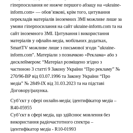
гіперпосилання не нижче першого абзацу на «ukraine-
inform.com» — обов’язкові, крім того, цитування
перекладів матеріалів іноземних ЗМІ можливе лише за
умови гіперпосилання на сайт ukraine-inform.com та на
сайт іноземного ЗМІ. Цитування і використання
матеріалів у офлайн-медіа, мобільних додатках,
SmartTV можливе лише з письмової згоди "ukraine-
inform.com". Матеріали з позначкою «Реклама» або з
дисклеймером: “Матеріал розміщено згідно з
частиною 3 статті 9 Закону України “Про рекламу” №
270/96-ВР від 03.07.1996 та Закону України “Про
медіа” № 2849-IX від 31.03.2023 та на підставі
Договору/рахунка.
Суб’єкт у сфері онлайн-медіа; ідентифікатор медіа –
R40-05955
Суб’єкт в сфері медіа, що здійснює мовлення без
використання радіочастотного спектра –
ідентифікатор медіа - R10-01993