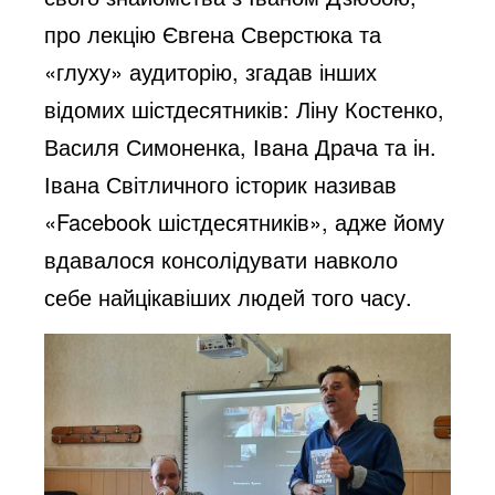
про лекцію Євгена Сверстюка та
«глуху» аудиторію, згадав інших
відомих шістдесятників: Ліну Костенко,
Василя Симоненка, Івана Драча та ін.
Івана Світличного історик називав
«Facebook шістдесятників», адже йому
вдавалося консолідувати навколо
себе найцікавіших людей того часу.