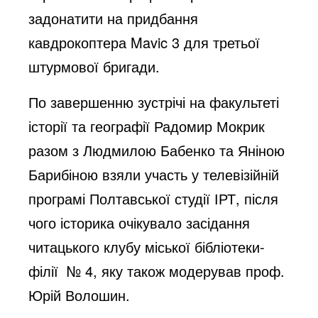
задонатити на придбання
кавдрокоптера Mavic 3 для третьої
штурмової бригади.
По завершенню зустрічі на факультеті
історії та географії Радомир Мокрик
разом з Людмилою Бабенко та Яніною
Барибіною взяли участь у телевізійній
програмі Полтавської студії ІРТ, після
чого історика очікувало засідання
читацького клубу міської бібліотеки-
філії № 4, яку також модерував проф.
Юрій Волошин.