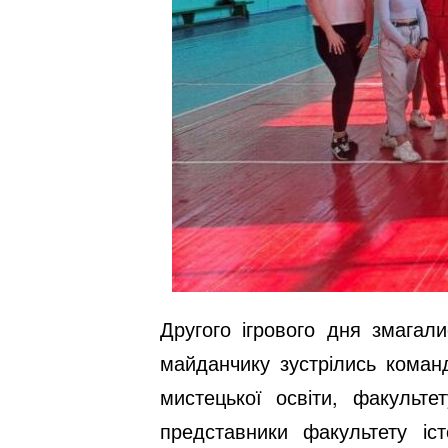
Другого ігрового дня змагал
майданчику зустрілись коман
мистецької освіти, факульте
представники факультету іст