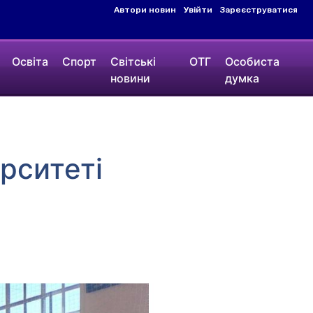
Автори новин
Увійти
Зареєструватися
Освіта
Спорт
Світські
ОТГ
Особиста
новини
думка
рситеті