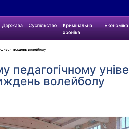
Держава
Суспільство
Кримінальна
Економіка
хроніка
ершився тиждень волейболу
у педагогічному уніве
иждень волейболу