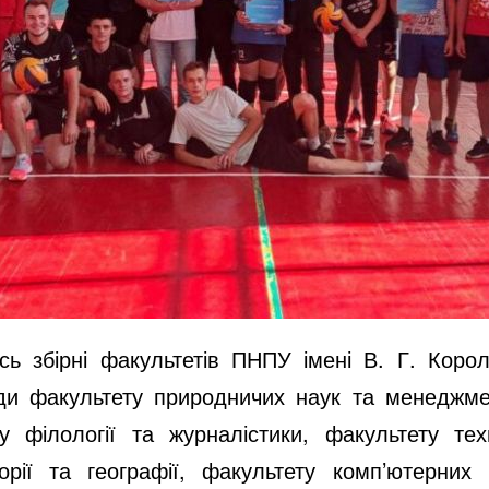
ись збірні факультетів ПНПУ імені В. Г. Коро
ди факультету природничих наук та менеджмент
ту філології та журналістики, факультету те
орії та географії, факультету комп’ютерних