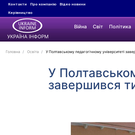
Контакти
Про компанію
Відео новини
Керівництво
Війна
Світ
Політика
УКРАЇНА ІНФОРМ
Головна
Освіта
У Полтавському педагогічному університеті зав
У Полтавськом
завершився т