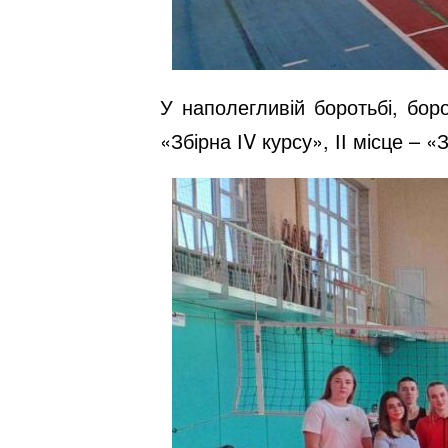
У наполегливій боротьбі, бор
«Збірна ІV курсу», ІІ місце – 