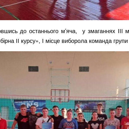
овшись до останнього м’яча, у змаганнях ІІІ м
«Збірна ІІ курсу», І місце виборола команда групи