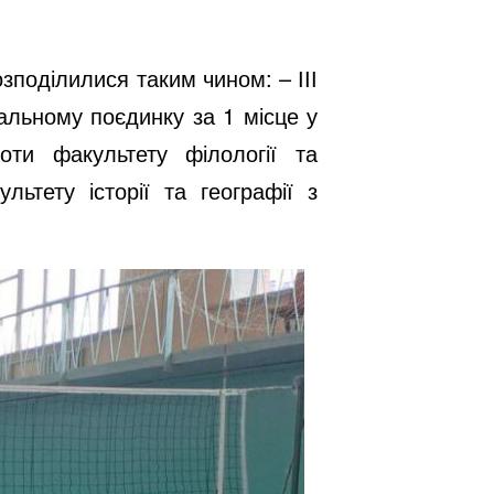
зподілилися таким чином: – ІІІ
альному поєдинку за 1 місце у
оти факультету філології та
ьтету історії та географії з