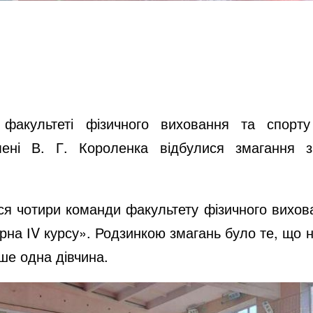
факультеті фізичного виховання та спорту 
 імені В. Г. Короленка відбулися змагання 
ся чотири команди факультету фізичного вихов
бірна ІV курсу». Родзинкою змагань було те, що
ше одна дівчина.