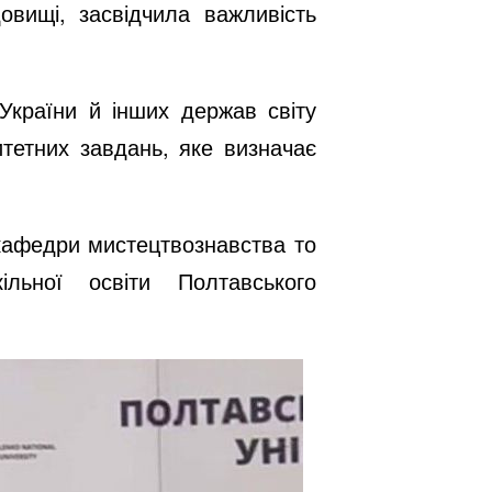
овищі, засвідчила важливість
країни й інших держав світу
итетних завдань, яке визначає
кафедри мистецтвознавства то
ільної освіти Полтавського