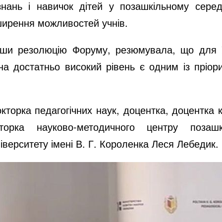
нань і навичок дітей у позашкільному серед
зширення можливостей учнів.
вши резолюцію Форуму, резюмувала, що для У
 на достатньо високий рівень є одним із пріор
торка педагогічних наук, доцентка, доцентка 
кторка науково-методичного центру позашк
іверситету імені В. Г. Короленка Леся Лебедик.