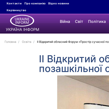
Контакти
Про компанію
Відео новини
Керівництво
Війна
Світ
Політика
УКРАЇНА ІНФОРМ
Головна
Освіта
ІІ Відкритий обласний Форум «Простір сучасної по
ІІ Відкритий 
позашкільної 