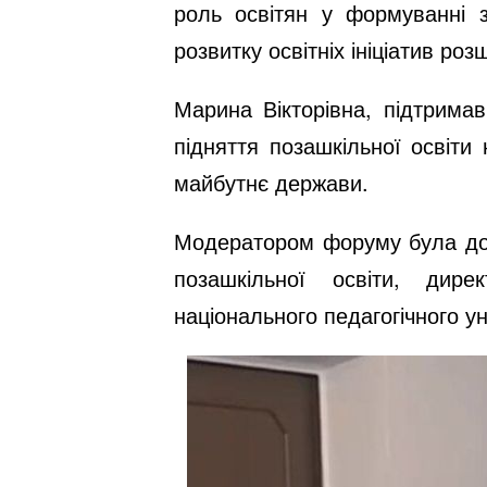
роль освітян у формуванні з
розвитку освітніх ініціатив ро
Марина Вікторівна, підтрима
підняття позашкільної освіти
майбутнє держави.
Модератором форуму була док
позашкільної освіти, дире
національного педагогічного ун