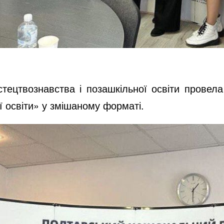
тецтвознавства і позашкільної освіти провел
ї освіти» у змішаному форматі.