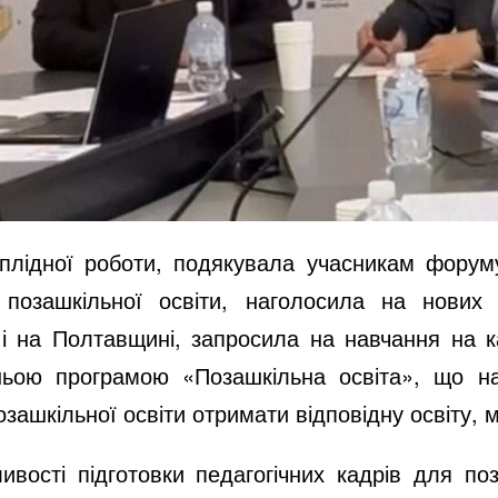
плідної роботи, подякувала учасникам форум
ів позашкільної освіти, наголосила на нови
і і на Полтавщині, запросила на навчання на
тньою програмою «Позашкільна освіта», що н
озашкільної освіти отримати відповідну освіту, 
вості підготовки педагогічних кадрів для поз