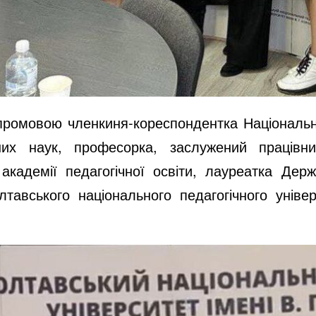
промовою членкиня-кореспондентка Національно
чних наук, професорка, заслужений працівни
кадемії педагогічної освіти, лауреатка Держ
лтавського національного педагогічного уніве