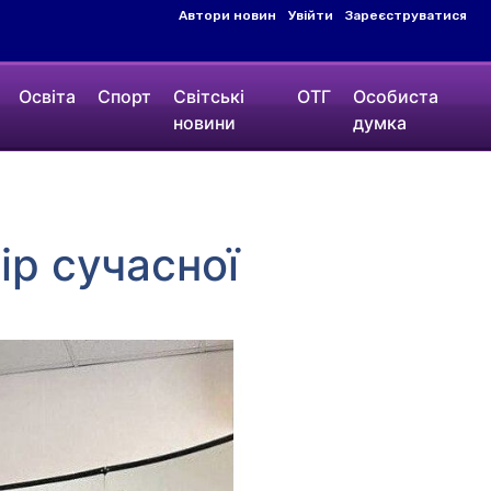
Автори новин
Увійти
Зареєструватися
Освіта
Спорт
Світські
ОТГ
Особиста
новини
думка
ір сучасної