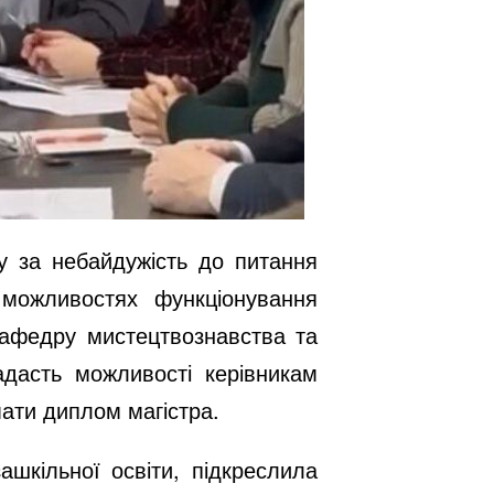
у за небайдужість до питання
х можливостях функціонування
 кафедру мистецтвознавства та
адасть можливості керівникам
мати диплом магістра.
ашкільної освіти, підкреслила