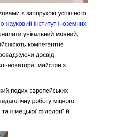
мовами є запорукою успішного
о-науковий інститут іноземних
оналити унікальний мовний,
здійснюють компетентне
проваджуючи досвід
ці-новатори, майстри з
імкий подих європейських
педагогічну роботу міцного
та німецької філології й