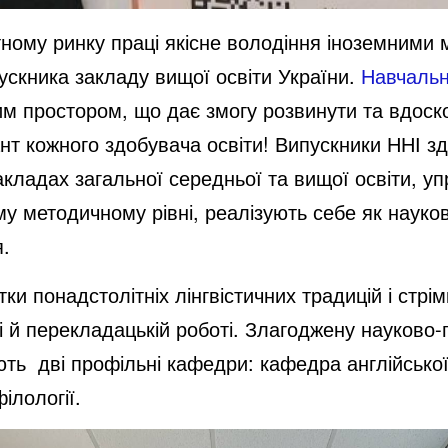
ному ринку праці якісне володіння іноземними 
ускника закладу вищої освіти України.
Навчальн
м простором, що дає змогу розвинути та вдоск
ант кожного здобувача освіти! Випускники ННІ 
кладах загальної середньої та вищої освіти, у
у методичному рівні, реалізують себе як науков
я.
ки понадстолітніх лінгвістичних традицій і стр
і й перекладацькій роботі. Злагоджену науково-
ють дві профільні кафедри: кафедра англійської 
ілології.