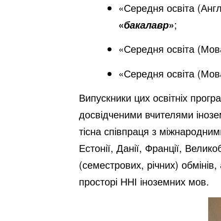
«Середня освіта (Англ
«
»
;
бакалавр
«Середня освіта (Мова
«Середня освіта (Мова
Випускники цих освітніх прогр
досвідченими вчителями інозе
тісна співпраця з міжнародни
Естонії, Данії, Франції, Вели
(семестрових, річних) обмінів
просторі ННІ іноземних мов.