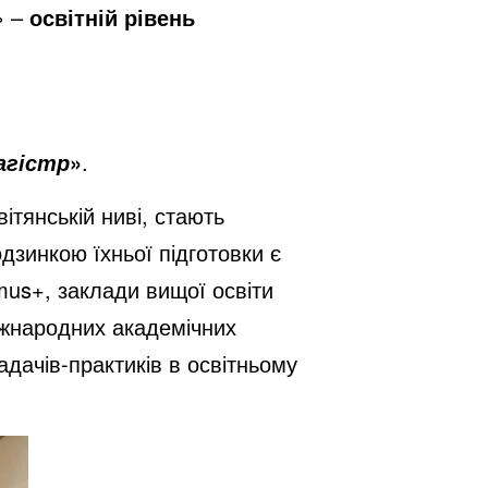
» –
освітній рівень
»
.
агістр
ітянській ниві, стають
зинкою їхньої підготовки є
mus+, заклади вищої освіти
міжнародних академічних
адачів-практиків в освітньому