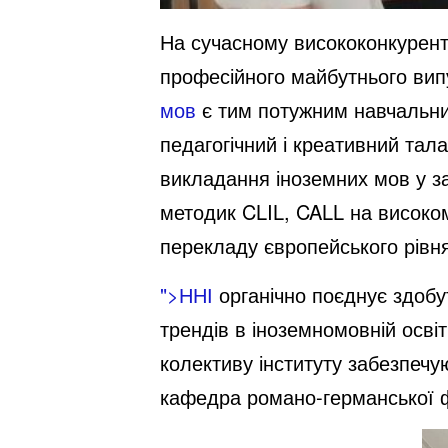
На сучасному висококонкурент
професійного майбутнього вип
мов
є тим потужним навчальни
педагогічний і креативний тал
викладання іноземних мов у за
методик CLIL, CALL на високом
перекладу європейського рівн
">ННІ
органічно поєднує здобут
трендів в іноземномовній освіт
колективу інституту забезпечу
кафедра романо-германської ф