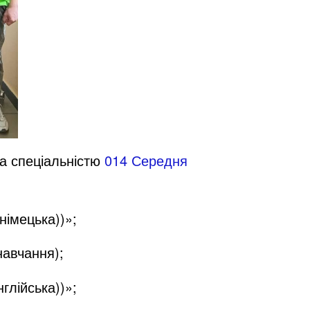
за спеціальністю
014 Середня
німецька))»;
навчання);
нглійська))»;