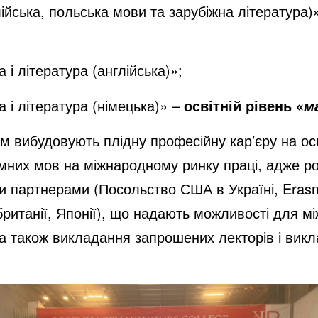
ійська, польська мови та зарубіжна література)
 і література (англійська)»;
 і література (німецька)» –
освітній рівень «
м
ам вибудовують плідну професійну кар’єру на осв
мних мов на міжнародному ринку праці, адже род
ми партнерами (Посольство США в Україні, Eras
кобританії, Японії), що надають можливості для 
, а також викладання запрошених лекторів і викл