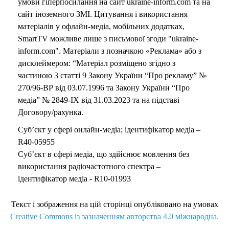
умови гіперпосилання на сайт ukraine-inform.com та на
сайт іноземного ЗМІ. Цитування і використання
матеріалів у офлайн-медіа, мобільних додатках,
SmartTV можливе лише з письмової згоди "ukraine-
inform.com". Матеріали з позначкою «Реклама» або з
дисклеймером: “Матеріал розміщено згідно з
частиною 3 статті 9 Закону України “Про рекламу” №
270/96-ВР від 03.07.1996 та Закону України “Про
медіа” № 2849-IX від 31.03.2023 та на підставі
Договору/рахунка.
Суб’єкт у сфері онлайн-медіа; ідентифікатор медіа –
R40-05955
Суб’єкт в сфері медіа, що здійснює мовлення без
використання радіочастотного спектра –
ідентифікатор медіа - R10-01993
Текст і зображення на цій сторінці опубліковано на умовах
Creative Commons із зазначенням авторства 4.0 міжнародна.