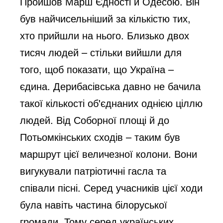
Пройшов Марш Єдності й Одесою. Він
був найчисельніший за кількістю тих,
хто прийшли на нього. Близько двох
тисяч людей – стільки вийшли для
того, щоб показати, що Україна –
єдина. Дерибасівська давно не бачила
такої кількості об'єднаних однією ціллю
людей. Від Соборної площі й до
Потьомкінських сходів – таким був
маршрут цієї величезної колони. Вони
вигукували патріотичні гасла та
співали пісні. Серед учасників цієї ходи
була навіть частина білоруської
громади. Тому серед українських