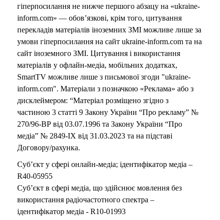
гіперпосилання не нижче першого абзацу на «ukraine-
inform.com» — обов’язкові, крім того, цитування
перекладів матеріалів іноземних ЗМІ можливе лише за
умови гіперпосилання на сайт ukraine-inform.com та на
сайт іноземного ЗМІ. Цитування і використання
матеріалів у офлайн-медіа, мобільних додатках,
SmartTV можливе лише з письмової згоди "ukraine-
inform.com". Матеріали з позначкою «Реклама» або з
дисклеймером: “Матеріал розміщено згідно з
частиною 3 статті 9 Закону України “Про рекламу” №
270/96-ВР від 03.07.1996 та Закону України “Про
медіа” № 2849-IX від 31.03.2023 та на підставі
Договору/рахунка.
Суб’єкт у сфері онлайн-медіа; ідентифікатор медіа –
R40-05955
Суб’єкт в сфері медіа, що здійснює мовлення без
використання радіочастотного спектра –
ідентифікатор медіа - R10-01993