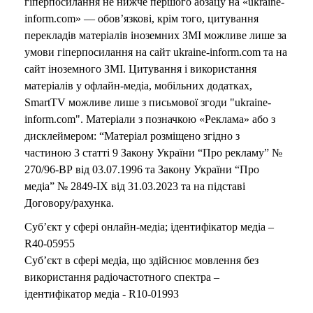
гіперпосилання не нижче першого абзацу на «ukraine-
inform.com» — обов’язкові, крім того, цитування
перекладів матеріалів іноземних ЗМІ можливе лише за
умови гіперпосилання на сайт ukraine-inform.com та на
сайт іноземного ЗМІ. Цитування і використання
матеріалів у офлайн-медіа, мобільних додатках,
SmartTV можливе лише з письмової згоди "ukraine-
inform.com". Матеріали з позначкою «Реклама» або з
дисклеймером: “Матеріал розміщено згідно з
частиною 3 статті 9 Закону України “Про рекламу” №
270/96-ВР від 03.07.1996 та Закону України “Про
медіа” № 2849-IX від 31.03.2023 та на підставі
Договору/рахунка.
Суб’єкт у сфері онлайн-медіа; ідентифікатор медіа –
R40-05955
Суб’єкт в сфері медіа, що здійснює мовлення без
використання радіочастотного спектра –
ідентифікатор медіа - R10-01993