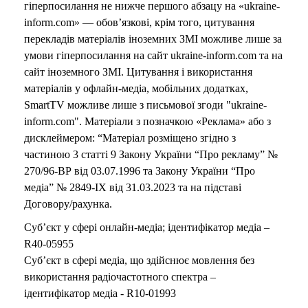
гіперпосилання не нижче першого абзацу на «ukraine-
inform.com» — обов’язкові, крім того, цитування
перекладів матеріалів іноземних ЗМІ можливе лише за
умови гіперпосилання на сайт ukraine-inform.com та на
сайт іноземного ЗМІ. Цитування і використання
матеріалів у офлайн-медіа, мобільних додатках,
SmartTV можливе лише з письмової згоди "ukraine-
inform.com". Матеріали з позначкою «Реклама» або з
дисклеймером: “Матеріал розміщено згідно з
частиною 3 статті 9 Закону України “Про рекламу” №
270/96-ВР від 03.07.1996 та Закону України “Про
медіа” № 2849-IX від 31.03.2023 та на підставі
Договору/рахунка.
Суб’єкт у сфері онлайн-медіа; ідентифікатор медіа –
R40-05955
Суб’єкт в сфері медіа, що здійснює мовлення без
використання радіочастотного спектра –
ідентифікатор медіа - R10-01993