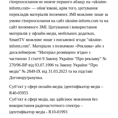
гіперпосилання не нижче першого абзацу на «ukraine-
inform.com» — обов’язкові, крім того, цитування
перекладів матеріалів іноземних ЗМІ можливе лише за
умови гіперпосилання на сайт ukraine-inform.com та на
сайт іноземного ЗМІ. Цитування і використання
матеріалів у офлайн-медіа, мобільних додатках,
SmartTV можливе лише з письмової згоди "ukraine-
inform.com". Матеріали з позначкою «Реклама» або з
дисклеймером: “Матеріал розміщено згідно з
частиною 3 статті 9 Закону України “Про рекламу” №
270/96-ВР від 03.07.1996 та Закону України “Про
медіа” № 2849-IX від 31.03.2023 та на підставі
Договору/рахунка.
Суб’єкт у сфері онлайн-медіа; ідентифікатор медіа –
R40-05955
Суб’єкт в сфері медіа, що здійснює мовлення без
використання радіочастотного спектра –
ідентифікатор медіа - R10-01993