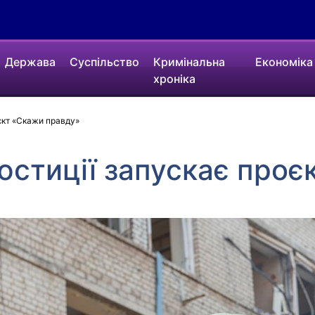
Держава
Суспільство
Кримінальна
Економіка
хроніка
єкт «Скажи правду»
юстиції запускає проє