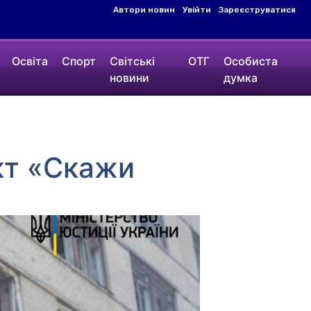
Автори новин
Увійти
Зареєструватися
Освіта
Спорт
Світські
ОТГ
Особиста
новини
думка
кт «Скажи