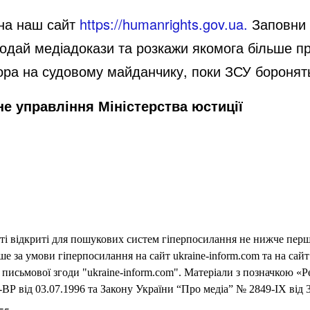
 на наш сайт
https://humanrights.gov.ua.
Заповни 
 додай медіадокази та розкажи якомога більше п
ра на судовому майданчику, поки ЗСУ боронять
не управління Міністерства юстиції
еті відкриті для пошукових систем гіперпосилання не нижче першо
 за умови гіперпосилання на сайт ukraine-inform.com та на сайт
письмової згоди "ukraine-inform.com". Матеріали з позначкою «Р
ВР від 03.07.1996 та Закону України “Про медіа” № 2849-IX від 3