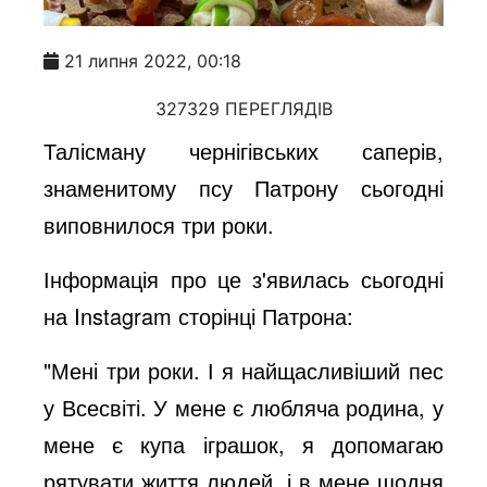
21 липня 2022, 00:18
327329 ПЕРЕГЛЯДІВ
Талісману чернігівських саперів,
знаменитому псу Патрону сьогодні
виповнилося три роки.
Інформація про це з'явилась сьогодні
на Instagram сторінці Патрона:
"Мені три роки. І я найщасливіший пес
у Всесвіті. У мене є любляча родина, у
мене є купа іграшок, я допомагаю
рятувати життя людей, і в мене щодня