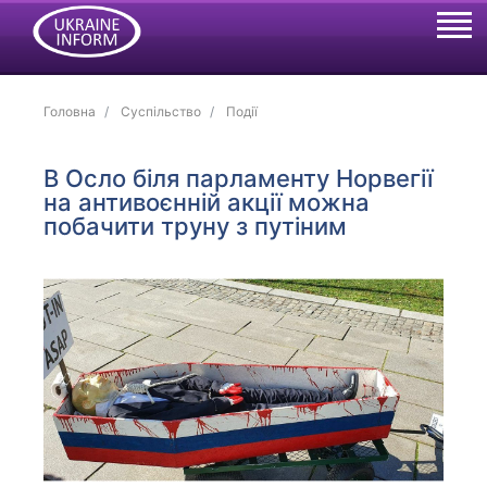
Головна
Суспільство
Події
В Осло біля парламенту Норвегії
на антивоєнній акції можна
побачити труну з путіним