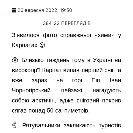
26 вересня 2022, 19:50
384122 ПЕРЕГЛЯДІВ
З'явилося фото справжньої «зими» у
Карпатах 😍
😱 Близько тиждень тому в Україні на
високогір'ї Карпат випав перший сніг, а
вже зараз на горі Піп Іван
Чорногірський пейзажі нагадують
собою арктичні, адже сніговий покрив
сягав понад 50 сантиметрів.
☝️ Рятувальники закликають туристів