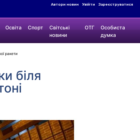
Автори новин
Увійти
Зареєструватися
Освіта
Спорт
Світські
ОТГ
Особиста
новини
думка
кої ракети
ки біля
тоні