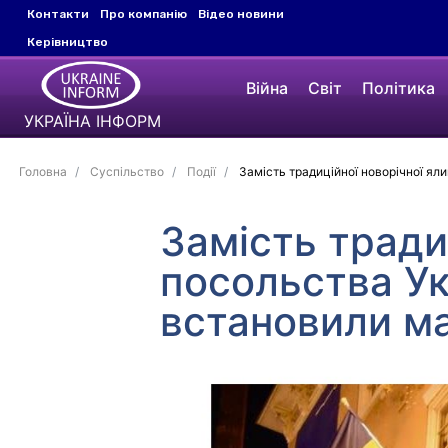
Контакти
Про компанію
Відео новини
Керівництво
Війна
Світ
Політика
УКРАЇНА ІНФОРМ
Головна
Суспільство
Події
Замість традиційної новорічної ял
Замість тради
посольства Ук
встановили ма