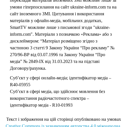
перекладів матеріалів іноземних ЗМІ можливе лише за
умови гіперпосилання на сайт ukraine-inform.com та на
сайт іноземного ЗМІ. Цитування і використання
матеріалів у офлайн-медіа, мобільних додатках,
SmartTV можливе лише з письмової згоди "ukraine-
inform.com". Матеріали з позначкою «Реклама» або з
дисклеймером: “Матеріал розміщено згідно з
частиною 3 статті 9 Закону України “Про рекламу” №
270/96-ВР від 03.07.1996 та Закону України “Про
медіа” № 2849-IX від 31.03.2023 та на підставі
Договору/рахунка.
Суб’єкт у сфері онлайн-медіа; ідентифікатор медіа –
R40-05955
Суб’єкт в сфері медіа, що здійснює мовлення без
використання радіочастотного спектра –
ідентифікатор медіа - R10-01993
Текст і зображення на цій сторінці опубліковано на умовах
Creative Commons із зазначенням авторства 4.0 міжнародна.