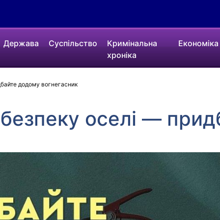
Держава
Суспільство
Кримінальна
Економіка
хроніка
дбайте додому вогнегасник
 безпеку оселі — при