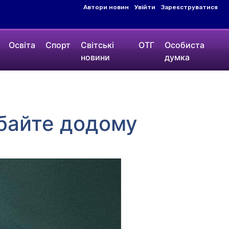
Автори новин
Увійти
Зареєструватися
Освіта
Спорт
Світські
ОТГ
Особиста
новини
думка
дбайте додому