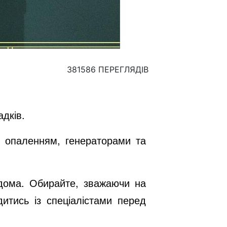
381586 ПЕРЕГЛЯДІВ
адків.
м опаленням, генераторами та
вдома. Обирайте, зважаючи на
итись із спеціалістами перед