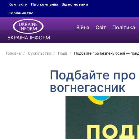
Контакти
Про компанію
Відео новини
Керівництво
Війна
Світ
Політика
УКРАЇНА ІНФОРМ
Головна
Суспільство
Події
Подбайте про безпеку оселі — при
Подбайте про
вогнегасник