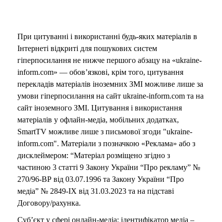
При цитуванні і використанні будь-яких матеріалів в
Інтернеті відкриті для пошукових систем
гіперпосилання не нижче першого абзацу на «ukraine-
inform.com» — обов’язкові, крім того, цитування
перекладів матеріалів іноземних ЗМІ можливе лише за
умови гіперпосилання на сайт ukraine-inform.com та на
сайт іноземного ЗМІ. Цитування і використання
матеріалів у офлайн-медіа, мобільних додатках,
SmartTV можливе лише з письмової згоди "ukraine-
inform.com". Матеріали з позначкою «Реклама» або з
дисклеймером: “Матеріал розміщено згідно з
частиною 3 статті 9 Закону України “Про рекламу” №
270/96-ВР від 03.07.1996 та Закону України “Про
медіа” № 2849-IX від 31.03.2023 та на підставі
Договору/рахунка.
Суб’єкт у сфері онлайн-медіа; ідентифікатор медіа –