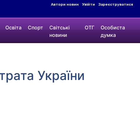
Автори новин
Увійти
Зареєструватися
Освіта
Спорт
Світські
ОТГ
Особиста
новини
думка
трата України