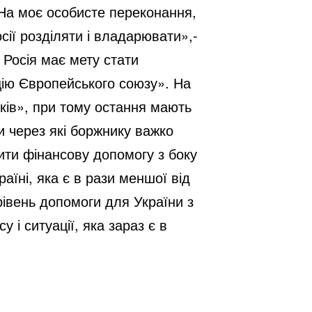
 На моє особисте переконання,
ії розділяти і владарювати»,-
 Росія має мету стати
цію Європейського союзу». На
иків», при тому остання мають
и через які боржнику важко
шити фінансову допомогу з боку
аїні, яка є в рази меншої від
рівень допомоги для України з
 і ситуації, яка зараз є в