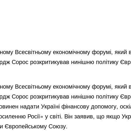
чному Всесвітньому економічному форумі, який в
дж Сорос розкритикував нинішню політику Євр
чному Всесвітньому економічному форумі, який в
дж Сорос розкритикував нинішню політику Євро
винен надати Україні фінансову допомогу, оск
иленню Росії» у світі. Він заявив, що якщо Укр
ди Європейському Союзу.