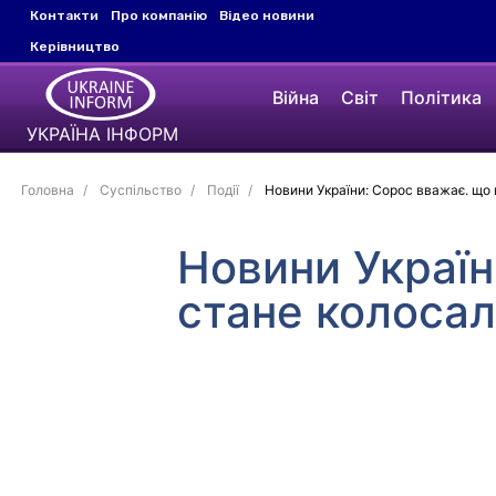
Контакти
Про компанію
Відео новини
Керівництво
Війна
Світ
Політика
УКРАЇНА ІНФОРМ
Головна
Суспільство
Події
Новини України: Сорос вважає. що 
Новини Україн
стане колоса