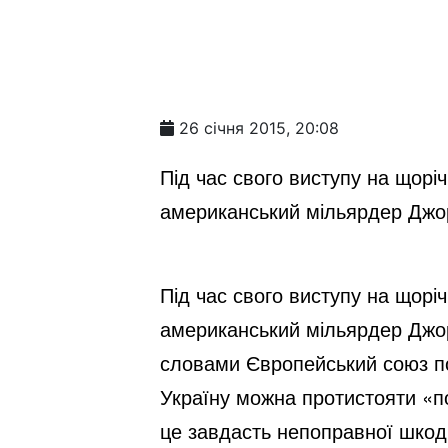
26 січня 2015, 20:08
Під час свого виступу на щорі
американський мільярдер Джор
Під час свого виступу на щорі
американський мільярдер Джор
словами Європейський союз по
Україну можна протистояти «пос
це завдасть непоправної шко