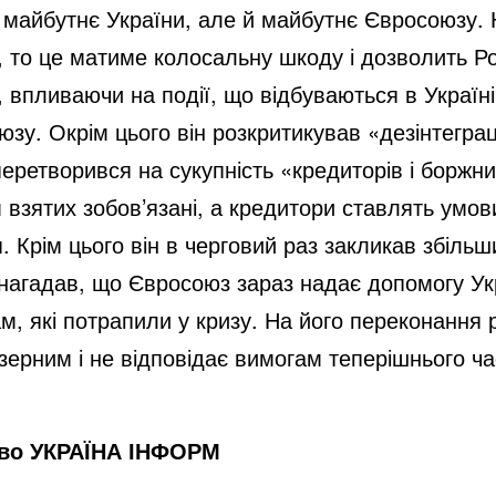
е майбутнє України, але й майбутнє Євросоюзу.
 то це матиме колосальну шкоду і дозволить Рос
, впливаючи на події, що відбуваються в Україні
зу. Окрім цього він розкритикував «дезінтегра
перетворився на сукупність «кредиторів і боржн
 взятих зобов’язані, а кредитори ставлять умов
. Крім цього він в черговий раз закликав збіль
 нагадав, що Євросоюз зараз надає допомогу Укр
, які потрапили у кризу. На його переконання 
ерним і не відповідає вимогам теперішнього часу
тво УКРАЇНА ІНФОРМ