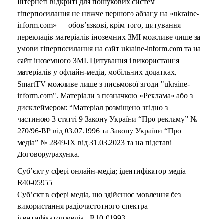
Інтернеті відкриті для пошукових систем
гіперпосилання не нижче першого абзацу на «ukraine-
inform.com» — обов’язкові, крім того, цитування
перекладів матеріалів іноземних ЗМІ можливе лише за
умови гіперпосилання на сайт ukraine-inform.com та на
сайт іноземного ЗМІ. Цитування і використання
матеріалів у офлайн-медіа, мобільних додатках,
SmartTV можливе лише з письмової згоди "ukraine-
inform.com". Матеріали з позначкою «Реклама» або з
дисклеймером: “Матеріал розміщено згідно з
частиною 3 статті 9 Закону України “Про рекламу” №
270/96-ВР від 03.07.1996 та Закону України “Про
медіа” № 2849-IX від 31.03.2023 та на підставі
Договору/рахунка.
Суб’єкт у сфері онлайн-медіа; ідентифікатор медіа –
R40-05955
Суб’єкт в сфері медіа, що здійснює мовлення без
використання радіочастотного спектра –
ідентифікатор медіа - R10-01993