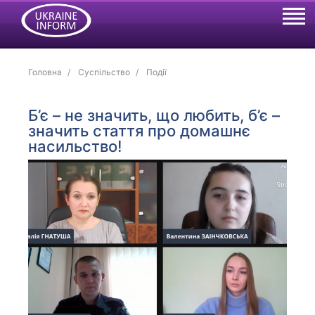
Головна
Суспільство
Події
Б’є – не значить, що любить, б’є –
значить стаття про домашнє
насильство!