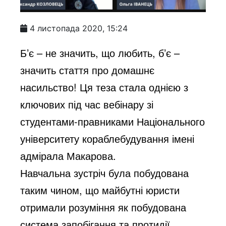
4 листопада 2020, 15:24
Б’є – не значить, що любить, б’є –
значить стаття про домашнє
насильство! Ця теза стала однією з
ключових під час вебінару зі
студентами-правниками Національного
університету кораблебудування імені
адмірала Макарова.
Навчальна зустріч була побудована
таким чином, що майбутні юристи
отримали розуміння як побудована
система запобігання та протидії