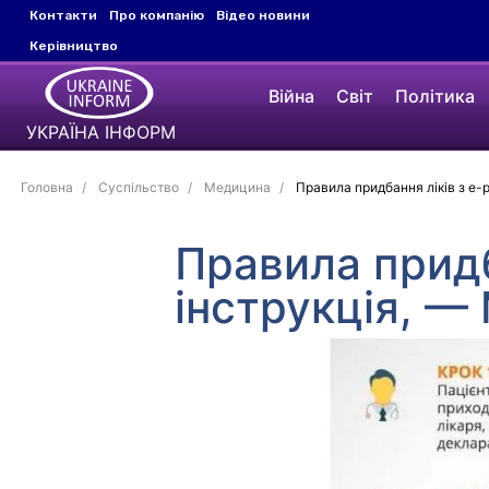
Контакти
Про компанію
Відео новини
Керівництво
Війна
Світ
Політика
УКРАЇНА ІНФОРМ
Головна
Суспільство
Медицина
Правила придбання ліків з е-
Правила придб
інструкція, —