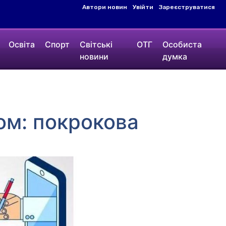
Автори новин
Увійти
Зареєструватися
Освіта
Спорт
Світські
ОТГ
Особиста
новини
думка
ом: покрокова