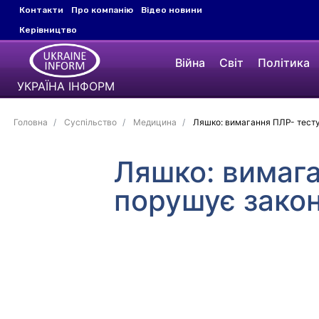
Контакти
Про компанію
Відео новини
Керівництво
Війна
Світ
Політика
УКРАЇНА ІНФОРМ
Головна
Суспільство
Медицина
Ляшко: вимагання ПЛР- тесту
Ляшко: вимага
порушує зако