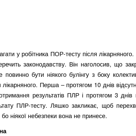
агати у робітника ПОР-тесту після лікарняного.
речить законодавству. Він наголосив, що зак
 повинно бути ніякого булінгу з боку колекти
 лікарняного. Перша – протягом 10 днів відсутн
отримання результатів ПЛР і протягом 3 днів в
ьтату ПЛР-тесту. Ляшко закликає, щоб перех
 бо ніякої небезпеки вона не принесе.
на