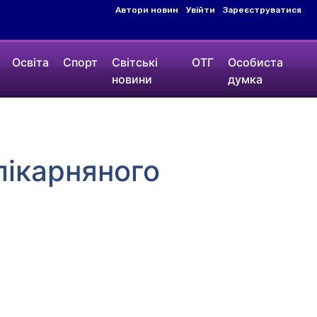
Автори новин
Увійти
Зареєструватися
Освіта
Спорт
Світські
ОТГ
Особиста
новини
думка
лікарняного