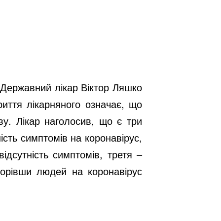
 Державний лікар Віктор Ляшко
риття лікарняного означає, що
ву. Лікар наголосив, що є три
ість симптомів на коронавірус,
ідсутність симптомів, третя –
ворівши людей на коронавірус