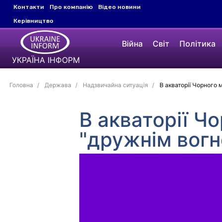
Контакти
Про компанію
Відео новини
Керівництво
Війна
Світ
Політика
УКРАЇНА ІНФОРМ
Головна
Держава
Надзвичайна ситуація
В акваторії Чорного 
В акваторії Ч
"дружнім вогн