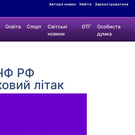
Автори новин
Увійти
Зареєструватися
Освіта
Спорт
Світські
ОТГ
Особиста
новини
думка
 ЧФ РФ
ковий літак