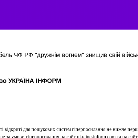
бель ЧФ РФ "дружнім вогнем" знищив свій військ
тво УКРАЇНА ІНФОРМ
еті відкриті для пошукових систем гіперпосилання не нижче першо
 за умови гіперпосилання на сайт ukraine-inform.com та на сайт