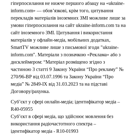
гіперпосилання не нижче першого абзацу на «ukraine-
inform.com» — обов’язкові, крім того, цитування
перекладів матеріалів іноземних ЗМІ можливе лише за
умови гіперпосилання на сайт ukraine-inform.com та на
сайт іноземного ЗМІ. Цитування і використання
матеріалів у офлайн-медіа, мобільних додатках,
SmartTV можливе лише з письмової згоди "ukraine-
inform.com". Матеріали з позначкою «Реклама» або з
дисклеймером: “Матеріал розміщено згідно з
частиною 3 статті 9 Закону України “Про рекламу” №
270/96-ВР від 03.07.1996 та Закону України “Про
медіа” № 2849-IX від 31.03.2023 та на підставі
Договору/рахунка.
Суб’єкт у сфері онлайн-медіа; ідентифікатор медіа –
R40-05955
Суб’єкт в сфері медіа, що здійснює мовлення без
використання радіочастотного спектра –
ідентифікатор медіа - R10-01993