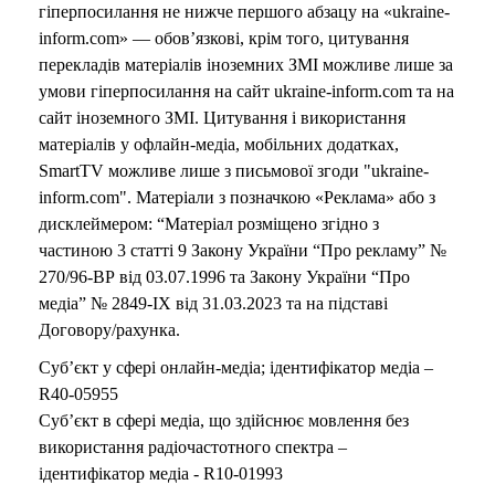
гіперпосилання не нижче першого абзацу на «ukraine-
inform.com» — обов’язкові, крім того, цитування
перекладів матеріалів іноземних ЗМІ можливе лише за
умови гіперпосилання на сайт ukraine-inform.com та на
сайт іноземного ЗМІ. Цитування і використання
матеріалів у офлайн-медіа, мобільних додатках,
SmartTV можливе лише з письмової згоди "ukraine-
inform.com". Матеріали з позначкою «Реклама» або з
дисклеймером: “Матеріал розміщено згідно з
частиною 3 статті 9 Закону України “Про рекламу” №
270/96-ВР від 03.07.1996 та Закону України “Про
медіа” № 2849-IX від 31.03.2023 та на підставі
Договору/рахунка.
Суб’єкт у сфері онлайн-медіа; ідентифікатор медіа –
R40-05955
Суб’єкт в сфері медіа, що здійснює мовлення без
використання радіочастотного спектра –
ідентифікатор медіа - R10-01993