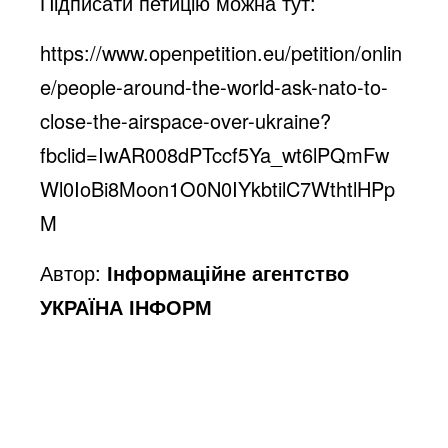
Підписати петицію можна тут:
https://www.openpetition.eu/petition/onlin
e/people-around-the-world-ask-nato-to-
close-the-airspace-over-ukraine?
fbclid=IwAR008dPTccf5Ya_wt6lPQmFw
Wl0IoBi8Moon1O0N0IYkbtilC7WthtlHPp
M
Автор:
Інформаційне агентство
УКРАЇНА ІНФОРМ