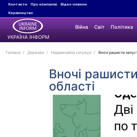
Контакти
Про компанію
Відео новини
Керівництво
Війна
Світ
Політика
УКРАЇНА ІНФОРМ
Головна
Держава
Надзвичайна ситуація
Вночі рашисти запуст
Вночі рашисти
області