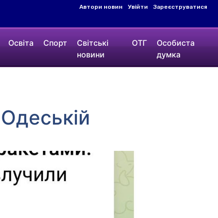
Автори новин
Увійти
Зареєструватися
Освіта
Спорт
Світські
ОТГ
Особиста
новини
думка
 Одеській