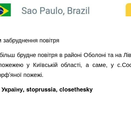
ем забруднення повітря
айбільш брудне повітря в районі Оболоні та на 
жежею у Київській області, а саме, у с.Сос
орф’яної пожежі.
Україну, stoprussia, closethesky