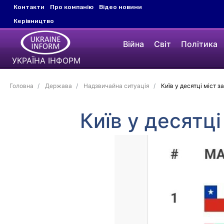
Контакти
Про компанію
Відео новини
Керівництво
Війна
Світ
Політика
УКРАЇНА ІНФОРМ
Головна
Держава
Надзвичайна ситуація
Київ у десятці міст з
Київ у десятці