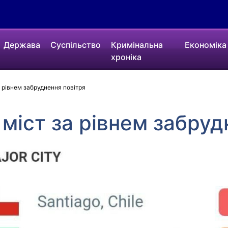
Держава
Суспільство
Кримінальна
Економіка
хроніка
а рівнем забруднення повітря
 міст за рівнем забру