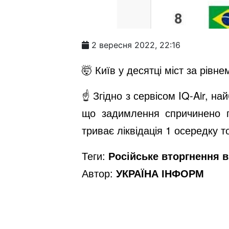
2 вересня 2022, 22:16
🤯 Київ у десятці міст за рівн
☝️ Згідно з сервісом IQ-Air, н
що задимлення спричинено по
триває ліквідація 1 осередку т
Теги:
Російське вторгнення в 
Автор:
УКРАЇНА ІНФОРМ