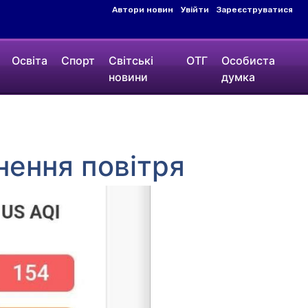
Автори новин
Увійти
Зареєструватися
Освіта
Спорт
Світські
ОТГ
Особиста
новини
думка
днення повітря