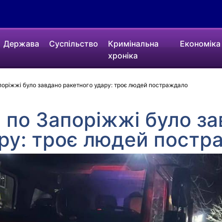
Держава
Суспільство
Кримінальна
Економіка
хроніка
поріжжі було завдано ракетного удару: троє людей постраждало
і по Запоріжжі було з
ару: троє людей пост