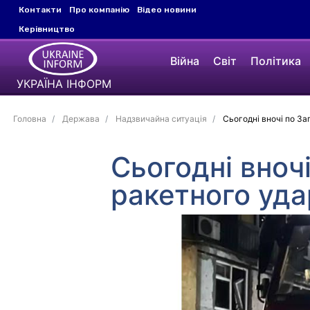
Контакти
Про компанію
Відео новини
Керівництво
Війна
Світ
Політика
УКРАЇНА ІНФОРМ
Головна
Держава
Надзвичайна ситуація
Сьогодні вночі по За
Сьогодні вноч
ракетного уд