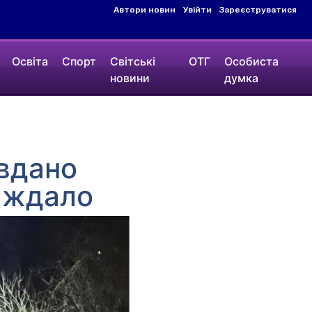
Автори новин
Увійти
Зареєструватися
Освіта
Спорт
Світські
ОТГ
Особиста
новини
думка
авдано
раждало