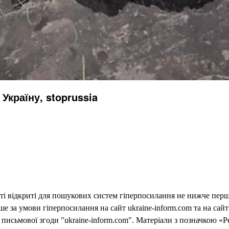
Україну, stoprussia
еті відкриті для пошукових систем гіперпосилання не нижче першо
 за умови гіперпосилання на сайт ukraine-inform.com та на сайт
письмової згоди "ukraine-inform.com". Матеріали з позначкою «Р