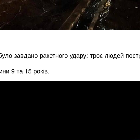
 було завдано ракетного удару: троє людей пос
ни 9 та 15 років.