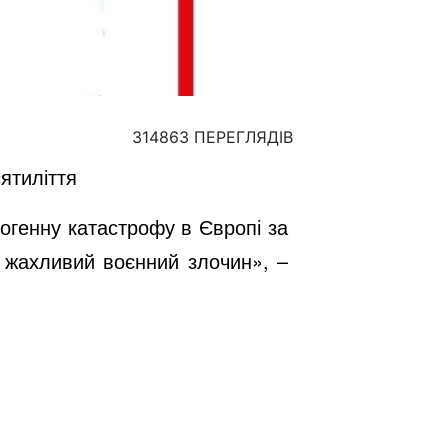
314863 ПЕРЕГЛЯДІВ
ятиліття
огенну катастрофу в Європі за
е жахливий воєнний злочин», –