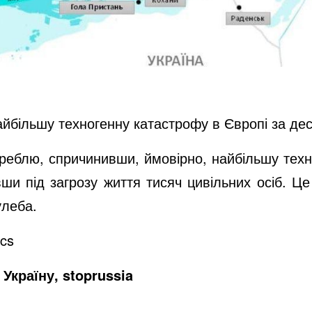
айбільшу техногенну катастрофу в Європі за дес
греблю, спричинивши, ймовірно, найбільшу техн
ивши під загрозу життя тисяч цивільних осіб. Ц
леба.
ics
Україну, stoprussia