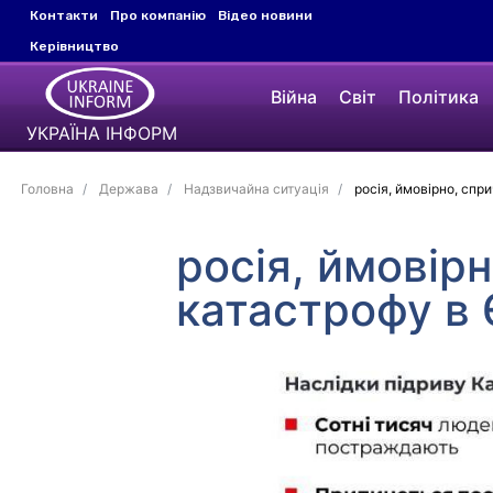
Контакти
Про компанію
Відео новини
Керівництво
Війна
Світ
Політика
УКРАЇНА ІНФОРМ
Головна
Держава
Надзвичайна ситуація
росія, ймовірно, спр
росія, ймовір
катастрофу в 