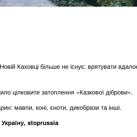
Новій Каховці більше не існує: врятувати вдало
ило цілковите затоплення «Казкової діброви».
ин: мавпи, коні, єноти, дикобрази та інші.
Україну, stoprussia