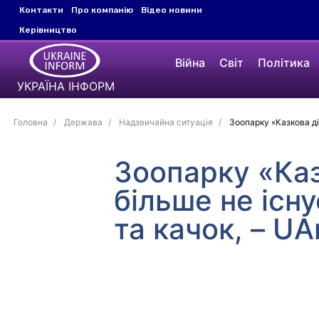
Контакти
Про компанію
Відео новини
Керівництво
Війна
Світ
Політика
УКРАЇНА ІНФОРМ
Головна
Держава
Надзвичайна ситуація
Зоопарку «Казкова діб
Зоопарку «Каз
більше не існ
та качок, – UA