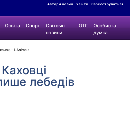
Автори новин
Увійти
Зареєструватися
Освіта
Спорт
Світські
ОТГ
Особиста
новини
думка
качок, – UAnimals
 Каховці
 лише лебедів