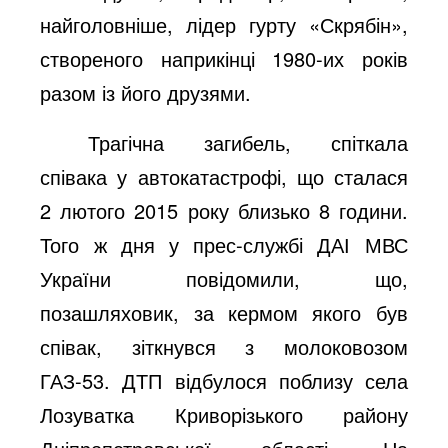
найголовніше, лідер гурту «Скрябін»,
створеного наприкінці 1980-их років
разом із його друзями.
Трагічна загибель, спіткала
співака у автокатастрофі, що сталася
2 лютого 2015 року близько 8 години.
Того ж дня у прес-службі ДАІ МВС
України повідомили, що,
позашляховик, за кермом якого був
співак, зіткнувся з молоковозом
ГАЗ-53. ДТП відбулося поблизу села
Лозуватка Криворізького району