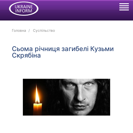
Головна
Суспільство
Сьома річниця загибелі Кузьми
Скрябіна