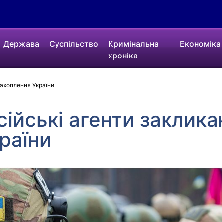
Держава
Суспільство
Кримінальна
Економіка
хроніка
захоплення України
ійські агенти заклик
раїни