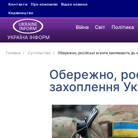
Контакти
Про компанію
Відео новини
Керівництво
Війна
Світ
Політика
УКРАЇНА ІНФОРМ
Головна
Суспільство
Обережно, російські агенти закликають до 
Обережно, рос
захоплення Ук