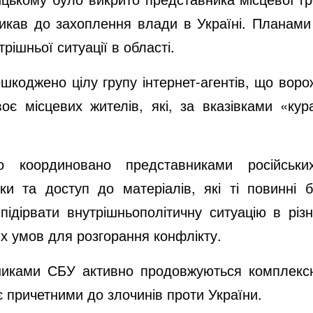
ликав до захоплення влади в Україні. Планам
трішньої ситуації в області.
шкоджено цілу групу інтернет-агентів, що воро
є місцевих жителів, які, за вказівками «кур
ло координовано представниками російськ
ки та доступ до матеріалів, які ті повинні
ідірвати внутрішньополітичну ситуацію в різ
х умов для розгорання конфлікту.
тниками СБУ активно продовжуються комплекс
 є причетними до злочинів проти України.