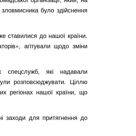
и зловмисника було здійснення
же ставилися до нашої країни.
аторів», агітували щодо зміни
их спецслужб, які надавали
 були розповсюджувати. Ціллю
них регіонах нашої країни, що
ні заходи для притягнення до