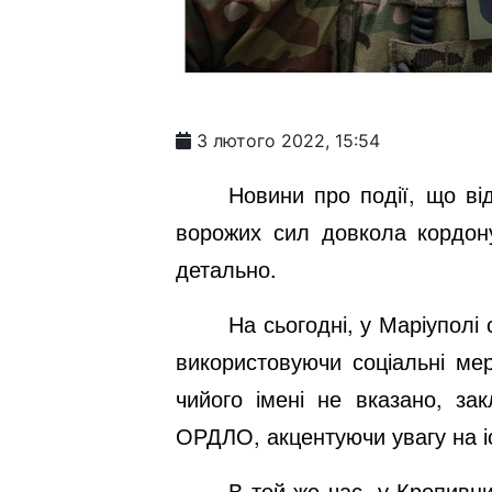
3 лютого 2022, 15:54
Новини про події, що ві
ворожих сил довкола кордону
детально.
На сьогодні, у Маріуполі
використовуючи соціальні мер
чийого імені не вказано, за
ОРДЛО, акцентуючи увагу на іст
В той же час, у Кропивни