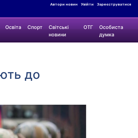
Автори новин
Увійти
Зареєструватися
Освіта
Спорт
Світські
ОТГ
Особиста
новини
думка
ають до