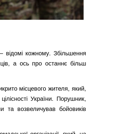
 – відомі кожному. Збільшення
ців, а ось про останнє більш
икрито місцевого жителя, який,
цілісності України. Порушник,
ни та возвеличував бойовиків
мадської організації, який, на