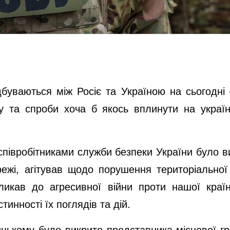
дбуваються між Росіє та Україною на сьогодні
 та спроби хоча б якось вплинути на україн
 співробітниками служби безпеки України було в
ежі, агітував щодо порушення територіальної 
кликав до агресивної війни проти нашої краї
инності їх поглядів та дій.
цькому було викрито представника місцевої гро