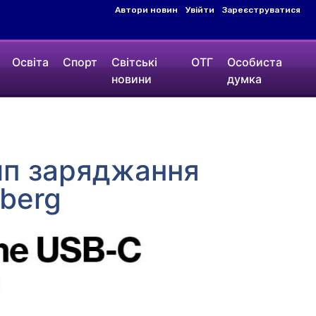
Автори новин
Увійти
Зареєструватися
Освіта
Спорт
Світські
ОТГ
Особиста
новини
думка
тип заряджання
mberg