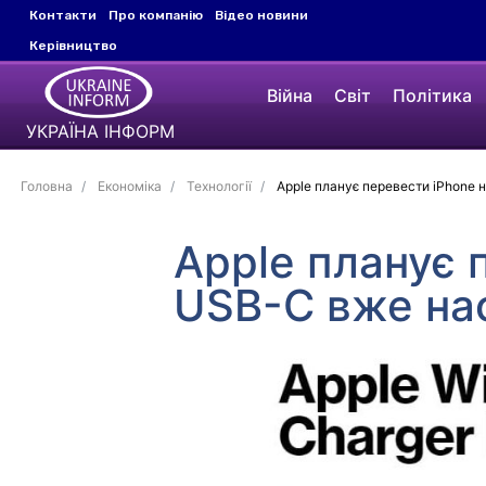
Контакти
Про компанію
Відео новини
Керівництво
Війна
Світ
Політика
УКРАЇНА ІНФОРМ
Головна
Економіка
Технології
Apple планує перевести iPhone 
Apple планує 
USB-C вже нас