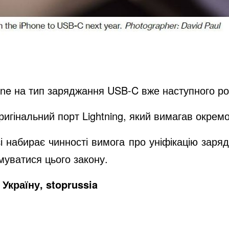
one на тип заряджання USB-C вже наступного ро
ригінальний порт Lightning, який вимагав окрем
 набирає чинності вимога про уніфікацію заряд
муватися цього закону.
Україну, stoprussia