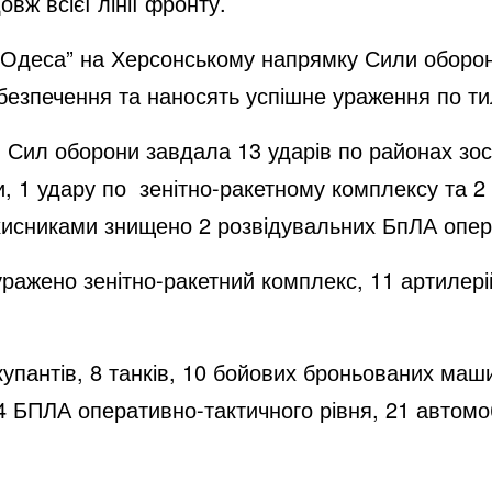
овж всієї лінії фронту.
 “Одеса” на Херсонському напрямку Сили оборо
безпечення та наносять успішне ураження по т
я Сил оборони завдала 13 ударів по районах зо
ки, 1 удару по зенітно-ракетному комплексу та 2
исниками знищено 2 розвідувальних БпЛА опера
уражено зенітно-ракетний комплекс, 11 артилері
купантів, 8 танків, 10 бойових броньованих маш
 БПЛА оперативно-тактичного рівня, 21 автомоб