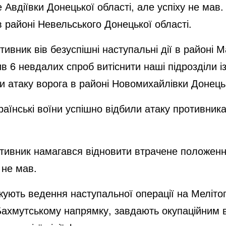
Авдіївки Донецької області, але успіху не мав.
в районі Невельського Донецької області.
вник вів безуспішні наступальні дії в районі М
в 6 невдалих спроб витіснити наші підрозділи із
и атаку ворога в районі Новомихайлівки Донець
аїнські воїни успішно відбили атаку противника
тивник намагався відновити втрачене положенн
у не мав.
ують ведення наступальної операції на Меліто
 Бахмутському напрямку, завдають окупаційним в