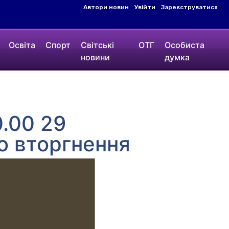
Автори новин
Увійти
Зареєструватися
Освіта
Спорт
Світські
ОТГ
Особиста
новини
думка
.00 29
о вторгнення