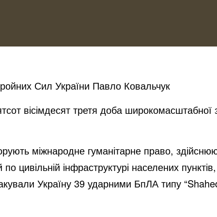
бройних Сил України Павло Ковальчук
ятсот вісімдесят третя доба широкомасштабної зб
гнорують міжнародне гуманітарне право, здійсню
 й по цивільній інфраструктурі населених пункті
акували Україну 39 ударними БпЛА типу “Shahed