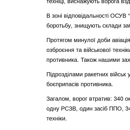
техніці, виснажують ворога взд
В зоні відповідальності ОСУВ
боротьбу, знищують склади за
Протягом минулої доби авіаці
озброєння та військової техні
противника. Також нашими зах
Підрозділами ракетних військ 
боєприпасів противника.
Загалом, ворог втратив: 340 о
одну РСЗВ, один засіб ППО, 34
техніки.