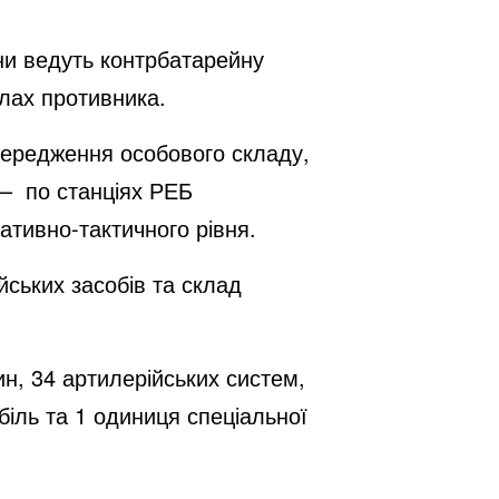
ни ведуть контрбатарейну
илах противника.
середження особового складу,
 – по станціях РЕБ
тивно-тактичного рівня.
йських засобів та склад
ин, 34 артилерійських систем,
іль та 1 одиниця спеціальної