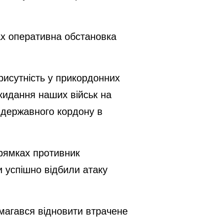
ах оперативна обстановка
рисутність у прикордонних
кидання наших військ на
 державного кордону в
прямках противник
 успішно відбили атаку
амагався відновити втрачене