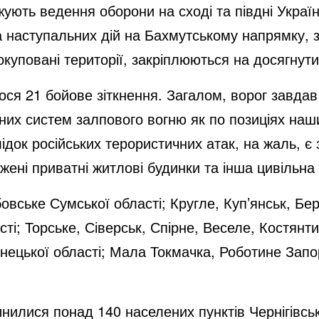
ють ведення оборони на сході та півдні Україн
 наступальних дій на Бахмутському напрямку, з
куповані території, закріплюються на досягнут
ся 21 бойове зіткнення. Загалом, ворог завдав 
них систем залпового вогню як по позиціях наших
ідок російських терористичних атак, на жаль, є 
ені приватні житлові будинки та інша цивільна
овське Сумської області; Кругле, Куп’янськ, Бер
ті; Торське, Сіверськ, Спірне, Веселе, Костянтин
ецької області; Мала Токмачка, Роботине Запор
нилися понад 140 населених пунктів Чернігівсько