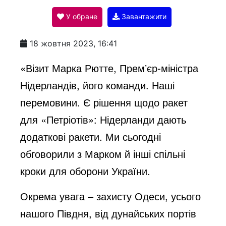
У обране
Завантажити
a
18 жовтня 2023, 16:41
y
«Візит Марка Рютте, Премʼєр-міністра
Нідерландів, його команди. Наші
V
перемовини. Є рішення щодо ракет
для «Петріотів»: Нідерланди дають
i
додаткові ракети. Ми сьогодні
обговорили з Марком й інші спільні
d
кроки для оборони України.
Окрема увага – захисту Одеси, усього
e
нашого Півдня, від дунайських портів