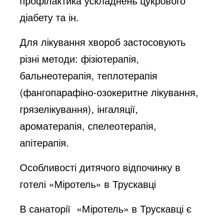
профілактика ускладнень цукрового
діабету та ін.
Для лікування хвороб застосовують
різні методи: фізіотерапія,
бальнеотерапія, теплотерапія
(фангопарафіно-озокеритне лікування,
грязелікування), інгаляції,
ароматерапія, спелеотерапія,
апітерапія.
Особливості дитячого відпочинку в
готелі «Міротель» в Трускавці
В санаторії «Міротель» в Трускавці є