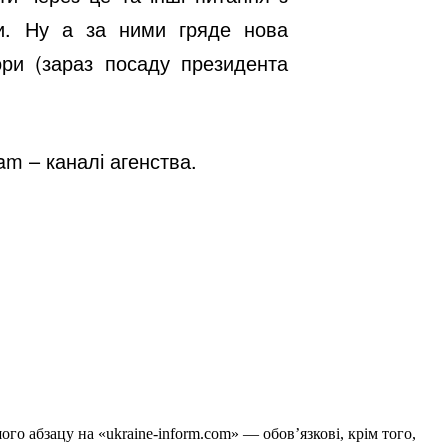
ри. Ну а за ними гряде нова
ори (зараз посаду президента
ram
– каналі агенства.
го абзацу на «ukraine-inform.com» — обов’язкові, крім того,