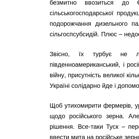
безмитно ввозиться до Є
сільськогосподарської продук
подорожчання дизельного па
сільгоспсубсидій. Плюс – недо
Звісно, їх турбує не ли
південноамериканський, і росі
війну, присутність великої кіл
Україні солідарно йде і допом
Щоб утихомирити фермерів, ур
щодо російського зерна. Але
рішення. Все-таки Туск – пе
ввести мита на російське зерн