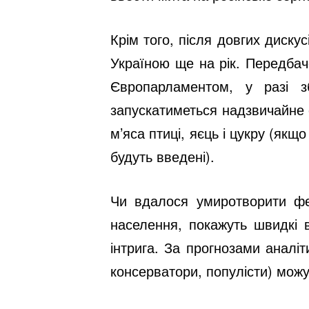
Крім того, після довгих диск
Україною ще на рік. Передбач
Європарламентом, у разі з
запускатиметься надзвичайне 
м’яса птиці, яєць і цукру (якщ
будуть введені).
Чи вдалося умиротворити фер
населення, покажуть швидкі 
інтрига. За прогнозами аналіт
консерватори, популісти) мож