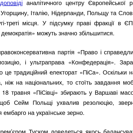
доповіді
аналітичного центру Європейської р
 Угорщину, Італію, Нідерланди, Польщу та Слов
гі-треті місця. У підсумку праві фракції в Є
і демократія» можуть значно збільшитися.
равоконсервативна партія «Право і справедлив
позицію, і ультраправа «Конфедерація». Зар
о це традиційний електорат «ПіСа». Оскільки
, ніж на національних, то стоїть завдання мо
На 18 травня «ПіСівці» збирають у Варшаві ма
 щоб Сейм Польщі ухвалив резолюцію, звер
я ембарго на українське зерно.
 прем’єром Туском доведеться якось балансува