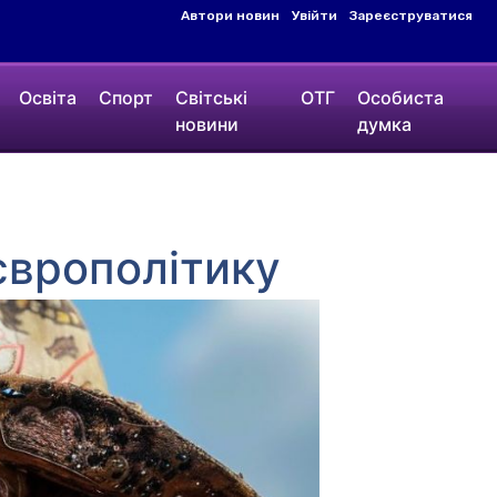
Автори новин
Увійти
Зареєструватися
Освіта
Спорт
Світські
ОТГ
Особиста
новини
думка
європолітику