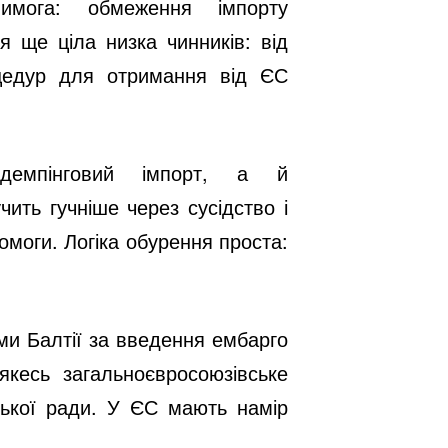
имога: обмеження імпорту
я ще ціла низка чинників: від
оцедур для отримання від ЄС
 демпінговий імпорт, а й
чить гучніше через сусідство і
помоги. Логіка обурення проста:
ми Балтії за введення ембарго
кесь загальноєвросоюзівське
ської ради. У ЄС мають намір