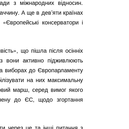
ади з міжнародних відносин.
аччину. А ще в дев’яти країнах
П «Європейські консерватори і
ість», що пішла після осінніх
аз вони активно підживлюють
 на виборах до Європарламенту
білізувати на них максимальну
совий марш, серед вимог якого
нену до ЄС, щодо згортання
ти через це та інші питання з