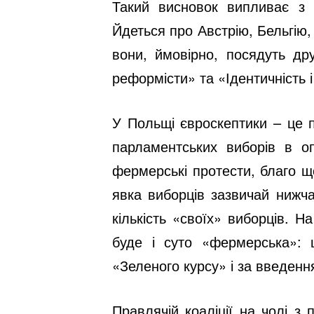
Такий висновок випливає з
Йдеться про Австрію, Бельгію,
вони, ймовірно, посядуть дру
реформісти» та «Ідентичність 
У Польщі євроскептики – це п
парламентських виборів в о
фермерські протести, благо щ
явка виборців зазвичай нижча
кількість «своїх» виборців. 
буде і суто «фермерська»:
«Зеленого курсу» і за введенн
Правлячій коаліції на чолі з