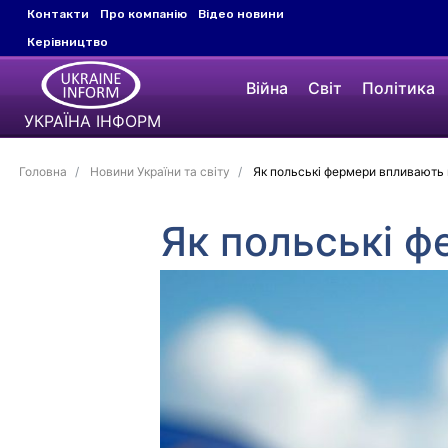
Контакти
Про компанію
Відео новини
Керівництво
Війна
Світ
Політика
УКРАЇНА ІНФОРМ
Головна
Новини України та світу
Як польські фермери впливають 
Як польські ф