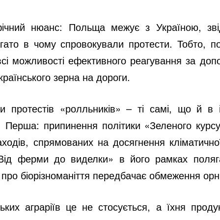
фічний нюанс: Польща межує з Україною, зві
багато в чому спровокували протести. Тобто, п
є всі можливості ефективного реагування за до
раїнського зерна на дороги.
и протестів «ролльників» – ті самі, що й в 
 Перша: припинення політики «Зеленого курсу
аходів, спрямованих на досягнення кліматичн
«Від ферми до виделки» в його рамках поляг
а про біорізноманіття передбачає обмеження орн
ьких аграріїв це не стосується, а їхня проду