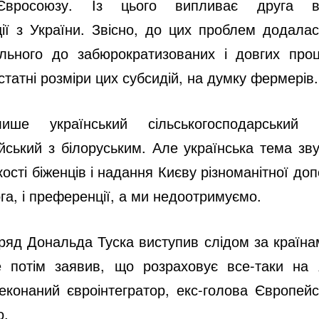
вросоюзу. Із цього випливає друга в
ції з України. Звісно, до цих проблем додалас
льного до забюрократизованих і довгих пр
статні розміри цих субсидій, на думку фермерів.
ше український сільськогосподарський
йський з білоруським. Але українська тема зву
ькості біженців і надання Києву різноманітної до
ога, і преференції, а ми недоотримуємо.
яд Дональда Туска виступив слідом за країна
 потім заявив, що розраховує все-таки на я
реконаний євроінтегратор, екс-голова Європей
о.