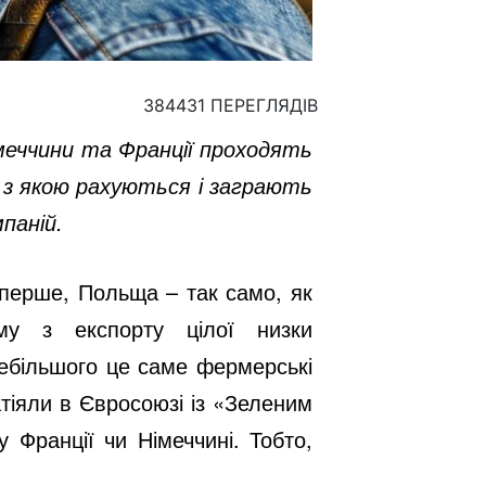
384431 ПЕРЕГЛЯДІВ
меччини та Франції проходять
 з якою рахуються і заграють
мпаній.
перше, Польща – так само, як
му з експорту цілої низки
здебільшого це саме фермерські
атіяли в Євросоюзі із «Зеленим
 Франції чи Німеччині. Тобто,