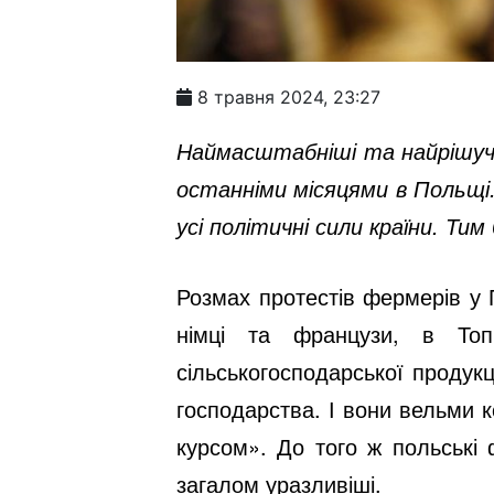
8 травня 2024, 23:27
Наймасштабніші та найрішучі
останніми місяцями в Польщі
усі політичні сили країни. Тим
Розмах протестів фермерів у
німці та французи, в Топ
сільськогосподарської продукц
господарства. І вони вельми к
курсом». До того ж польські 
загалом уразливіші.