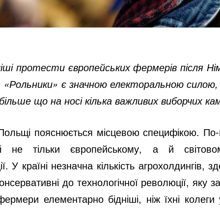
ші протести європейських фермерів після Ні
. «Рольники» є значною електоральною силою,
 більше що на носі кілька важливих виборчих ка
 Польщі пояснюється місцевою специфікою. По-
і не тільки європейському, а й світово
ії. У країні незначна кількість агрохолдингів, 
онсервативні до технологічної революції, яку з
фермери елементарно бідніші, ніж їхні колеги у