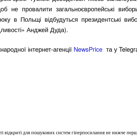
об не провалити загальноєвропейські вибо
року в Польщі відбудуться президентські виб
дливості» Анджей Дуда).
народної інтернет-агенції
NewsPrice
т
а у
Teleg
еті відкриті для пошукових систем гіперпосилання не нижче першо