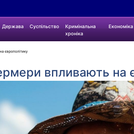
Держава
Суспільство
Кримінальна
Економіка
хроніка
на європолітику
ермери впливають на 