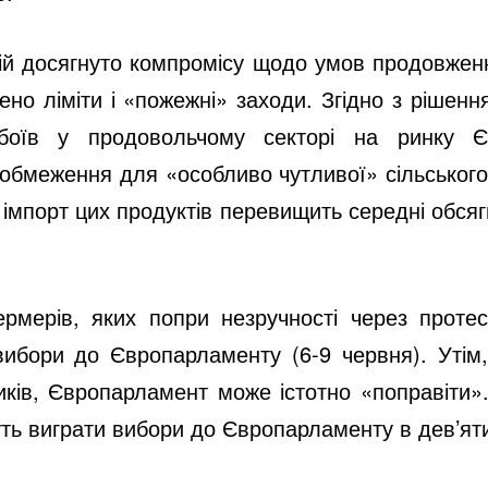
усій досягнуто компромісу щодо умов продовженн
ено ліміти і «пожежні» заходи. Згідно з рішенн
боїв у продовольчому секторі на ринку Є
обмеження для «особливо чутливої» сільськогос
о імпорт цих продуктів перевищить середні обсяг
мерів, яких попри незручності через протес
вибори до Європарламенту (6-9 червня). Утім,
иків, Європарламент може істотно «поправіти».
уть виграти вибори до Європарламенту в дев’ят