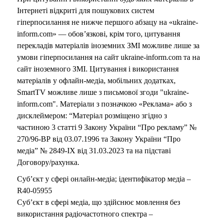
Інтернеті відкриті для пошукових систем
гіперпосилання не нижче першого абзацу на «ukraine-
inform.com» — обов’язкові, крім того, цитування
перекладів матеріалів іноземних ЗМІ можливе лише за
умови гіперпосилання на сайт ukraine-inform.com та на
сайт іноземного ЗМІ. Цитування і використання
матеріалів у офлайн-медіа, мобільних додатках,
SmartTV можливе лише з письмової згоди "ukraine-
inform.com". Матеріали з позначкою «Реклама» або з
дисклеймером: “Матеріал розміщено згідно з
частиною 3 статті 9 Закону України “Про рекламу” №
270/96-ВР від 03.07.1996 та Закону України “Про
медіа” № 2849-IX від 31.03.2023 та на підставі
Договору/рахунка.
Суб’єкт у сфері онлайн-медіа; ідентифікатор медіа –
R40-05955
Суб’єкт в сфері медіа, що здійснює мовлення без
використання радіочастотного спектра –